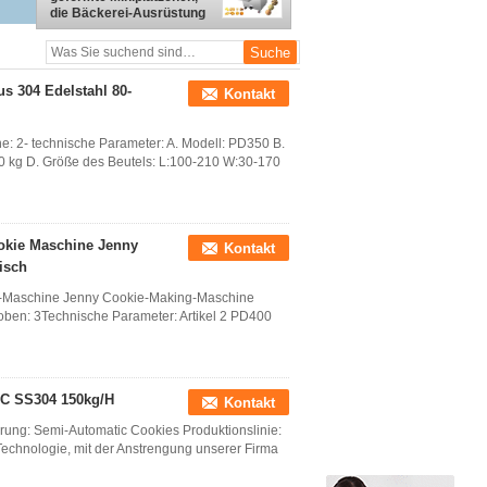
die Bäckerei-Ausrüstung
CER Zustimmung der
Maschinen-100kg/H
machen
 304 Edelstahl 80-
Kontakt
 2- technische Parameter: A. Modell: PD350 B.
kg D. Größe des Beutels: L:100-210 W:30-170
ookie Maschine Jenny
Kontakt
isch
e-Maschine Jenny Cookie-Making-Maschine
ben: 3Technische Parameter: Artikel 2 PD400
LC SS304 150kg/H
Kontakt
rung: Semi-Automatic Cookies Produktionslinie:
echnologie, mit der Anstrengung unserer Firma