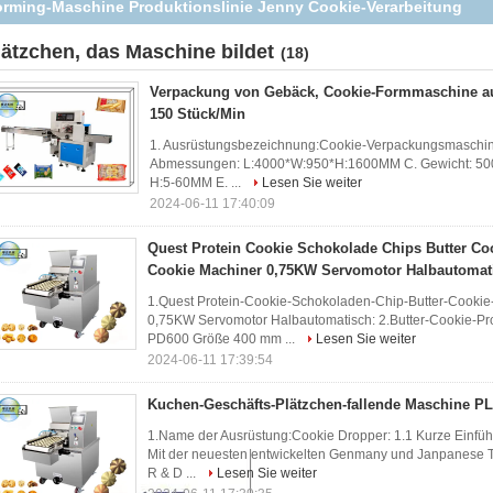
Schokoladen-Chips-Cookies Drahtgeschnittener Cookie-
Depositor-Maschine
lätzchen, das Maschine bildet
(18)
Verpackung von Gebäck, Cookie-Formmaschine aus
150 Stück/Min
1. Ausrüstungsbezeichnung:Cookie-Verpackungsmaschine:
Abmessungen: L:4000*W:950*H:1600MM C. Gewicht: 500 
H:5-60MM E. ...
Lesen Sie weiter
2024-06-11 17:40:09
Quest Protein Cookie Schokolade Chips Butter C
Cookie Machiner 0,75KW Servomotor Halbautomat
1.Quest Protein-Cookie-Schokoladen-Chip-Butter-Cooki
0,75KW Servomotor Halbautomatisch: 2.Butter-Cookie-Pro
PD600 Größe 400 mm ...
Lesen Sie weiter
2024-06-11 17:39:54
Kuchen-Geschäfts-Plätzchen-fallende Maschine P
1.Name der Ausrüstung:Cookie Dropper: 1.1 Kurze Einfüh
Mit der neuesten entwickelten Genmany und Janpanese T
R & D ...
Lesen Sie weiter