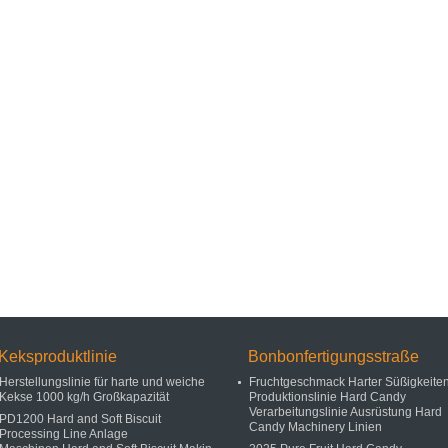
Keksproduktlinie
Bonbonfertigungsstraße
Herstellungslinie für harte und weiche
Fruchtgeschmack Harter Süßigkeite
Kekse 1000 kg/h Großkapazität
Produktionslinie Hard Candy
Verarbeitungslinie Ausrüstung Hard
PD1200 Hard and Soft Biscuit
Candy Machinery Linien
Processing Line Anlage