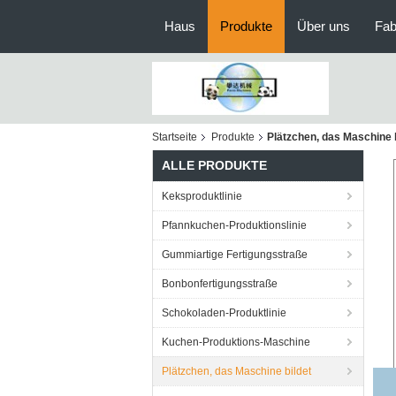
Haus
Produkte
Über uns
Fab
Startseite
Produkte
Plätzchen, das Maschine b
ALLE PRODUKTE
Keksproduktlinie
Pfannkuchen-Produktionslinie
Gummiartige Fertigungsstraße
Bonbonfertigungsstraße
Schokoladen-Produktlinie
Kuchen-Produktions-Maschine
Plätzchen, das Maschine bildet