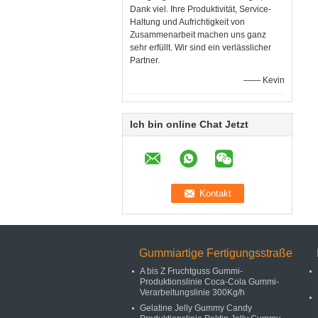
Dank viel. Ihre Produktivität, Service-
Haltung und Aufrichtigkeit von
Zusammenarbeit machen uns ganz
sehr erfüllt. Wir sind ein verlässlicher
Partner.
—— Kevin
Ich bin online Chat Jetzt
Gummiartige Fertigungsstraße
A bis Z Fruchtguss Gummi-
Produktionslinie Coca-Cola Gummi-
Verarbeitungslinie 300Kg/h
Gelatine Jelly Gummy Candy