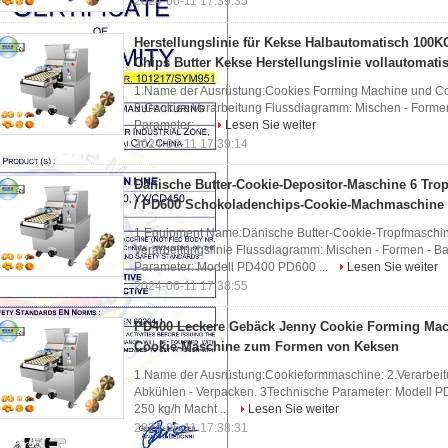
2024-06-11 17:39:35
Herstellungslinie für Kekse Halbautomatisch 100
Chips Butter Kekse Herstellungslinie vollautomati
1.Name der Ausrüstung:Cookies Forming Machine und Co
3.Cookies Verarbeitung Flussdiagramm: Mischen - Formen
Parameter: ...
Lesen Sie weiter
2024-06-11 17:39:14
Dänische Butter-Cookie-Depositor-Maschine 6 Tro
/ PD600 Schokoladenchips-Cookie-Machmaschine
1.Equipment Name:Dänische Butter-Cookie-Tropfmaschin
Verarbeitungslinie Flussdiagramm: Mischen - Formen - B
Parameter: Modell PD400 PD600 ...
Lesen Sie weiter
2024-06-11 17:38:55
PD400 Leckere Gebäck Jenny Cookie Forming Machi
Cookie-Maschine zum Formen von Keksen
1.Name der Ausrüstung:Cookieformmaschine: 2.Verarbeit
Abkühlen - Verpacken. 3Technische Parameter: Modell PD
250 kg/h Macht ...
Lesen Sie weiter
2024-06-11 17:38:31