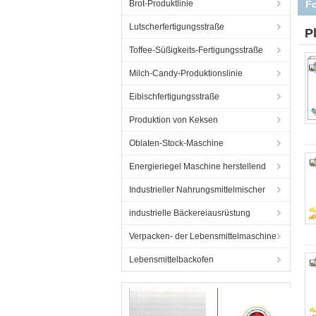
Brot-Produktlinie
Lutscherfertigungsstraße
P
Toffee-Süßigkeits-Fertigungsstraße
Milch-Candy-Produktionslinie
Eibischfertigungsstraße
Produktion von Keksen
Oblaten-Stock-Maschine
Energieriegel Maschine herstellend
Industrieller Nahrungsmittelmischer
industrielle Bäckereiausrüstung
Verpacken- der Lebensmittelmaschine
Lebensmittelbackofen