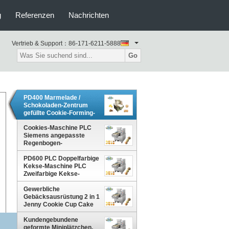
g
Referenzen
Nachrichten
Vertrieb & Support：
86-171-6211-5888
Go
PD400 Marmelade /
Schokoladen-Zentrum
gefüllte Cookie-Forming-
Maschine Produktionslinie
Jenny Cookie-
Cookies-Maschine PLC
Verarbeitung Maschinen
Siemens angepasste
Regenbogen-
Schokoladen-Chips-
PD600 PLC Doppelfarbige
Cookies
Kekse-Maschine PLC
Drahtgeschnittener
Zweifarbige Kekse-
Cookie-Depositor-
Maschine Cookie-
Maschine
Depositor
Gewerbliche
Gebäcksausrüstung 2 in 1
Jenny Cookie Cup Cake
Depositor Machine
PD400B
Kundengebundene
geformte Miniplätzchen,