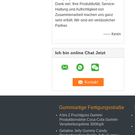
Dank viel. Ihre Produktivität, Service-
Haltung und Aufrichtigkeit von
Zusammenarbeit machen uns ganz
sehr erfüllt. Wir sind ein verlässlicher
Partner.
—— Kevin
Ich bin online Chat Jetzt
Gummiartige Fertigungsstraße
A bis Z Fruchtguss Gummi-
Produktionslinie Coca-Cola Gummi-
Verarbeitungslinie 300Kg/h
Gelatine Jelly Gummy Candy