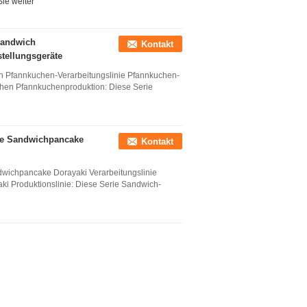
ie weiter
Sandwich
Kontakt
tellungsgeräte
h Pfannkuchen-Verarbeitungslinie Pfannkuchen-
chen Pfannkuchenproduktion: Diese Serie
ie Sandwichpancake
Kontakt
wichpancake Dorayaki Verarbeitungslinie
ki Produktionslinie: Diese Serie Sandwich-