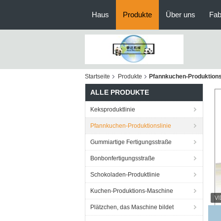
Haus
Produkte
Über uns
Fab
Startseite
Produkte
Pfannkuchen-Produktions
ALLE PRODUKTE
Keksproduktlinie
Pfannkuchen-Produktionslinie
Gummiartige Fertigungsstraße
Bonbonfertigungsstraße
Schokoladen-Produktlinie
Kuchen-Produktions-Maschine
Plätzchen, das Maschine bildet