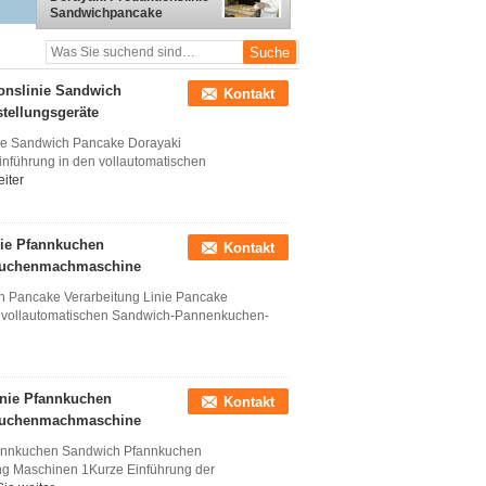
Pfannkuchenmachmaschine
Sandwichpancake
Ausrüstung Maschinen
Dorayaki
Verarbeitungslinie
onslinie Sandwich
Kontakt
tellungsgeräte
ie Sandwich Pancake Dorayaki
inführung in den vollautomatischen
iter
ie Pfannkuchen
Kontakt
nkuchenmachmaschine
 Pancake Verarbeitung Linie Pancake
r vollautomatischen Sandwich-Pannenkuchen-
nie Pfannkuchen
Kontakt
nkuchenmachmaschine
fannkuchen Sandwich Pfannkuchen
g Maschinen 1Kurze Einführung der