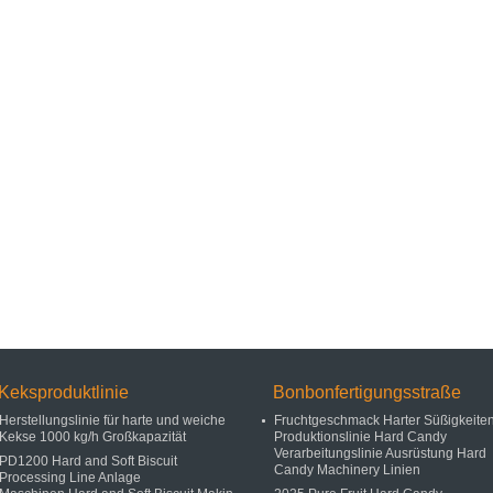
Keksproduktlinie
Bonbonfertigungsstraße
Herstellungslinie für harte und weiche
Fruchtgeschmack Harter Süßigkeite
Kekse 1000 kg/h Großkapazität
Produktionslinie Hard Candy
Verarbeitungslinie Ausrüstung Hard
PD1200 Hard and Soft Biscuit
Candy Machinery Linien
Processing Line Anlage