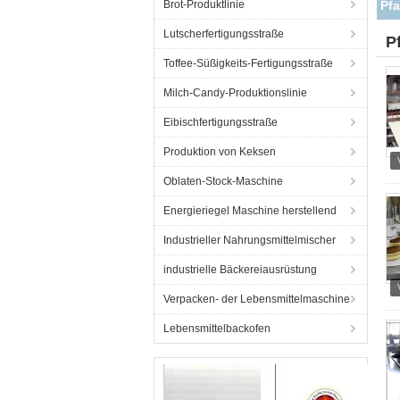
Brot-Produktlinie
Lutscherfertigungsstraße
P
Toffee-Süßigkeits-Fertigungsstraße
Milch-Candy-Produktionslinie
Eibischfertigungsstraße
Produktion von Keksen
Oblaten-Stock-Maschine
Energieriegel Maschine herstellend
Industrieller Nahrungsmittelmischer
industrielle Bäckereiausrüstung
Verpacken- der Lebensmittelmaschine
Lebensmittelbackofen