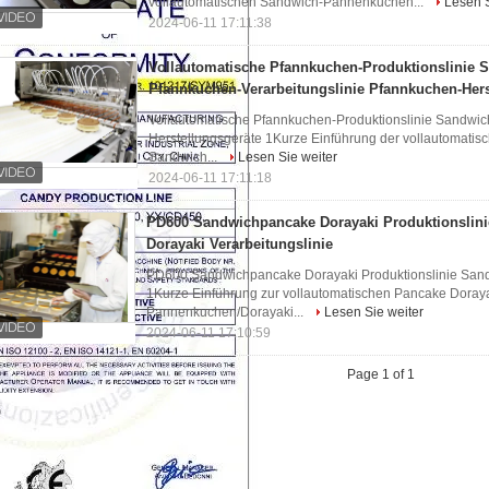
vollautomatischen Sandwich-Pannenkuchen...
Lesen S
2024-06-11 17:11:38
Vollautomatische Pfannkuchen-Produktionslinie 
Pfannkuchen-Verarbeitungslinie Pfannkuchen-Hers
Vollautomatische Pfannkuchen-Produktionslinie Sandwic
Herstellungsgeräte 1Kurze Einführung der vollautomatis
Sandwich...
Lesen Sie weiter
2024-06-11 17:11:18
PD600 Sandwichpancake Dorayaki Produktionslin
Dorayaki Verarbeitungslinie
PD600 Sandwichpancake Dorayaki Produktionslinie Sand
1Kurze Einführung zur vollautomatischen Pancake Doraya
Pannenkuchen/Dorayaki...
Lesen Sie weiter
2024-06-11 17:10:59
Page 1 of 1