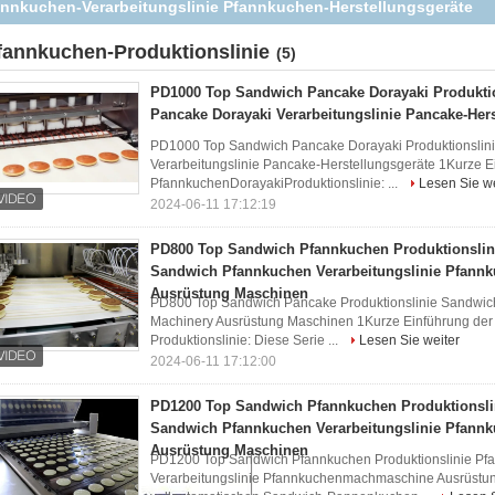
Sandwich Pancake Dorayaki Verarbeitungslinie Pancake-
Herstellungsgeräte
fannkuchen-Produktionslinie
(5)
PD1000 Top Sandwich Pancake Dorayaki Produkti
Pancake Dorayaki Verarbeitungslinie Pancake-Hers
PD1000 Top Sandwich Pancake Dorayaki Produktionslin
Verarbeitungslinie Pancake-Herstellungsgeräte 1Kurze E
PfannkuchenDorayakiProduktionslinie: ...
Lesen Sie we
2024-06-11 17:12:19
PD800 Top Sandwich Pfannkuchen Produktionslin
Sandwich Pfannkuchen Verarbeitungslinie Pfan
Ausrüstung Maschinen
PD800 Top Sandwich Pancake Produktionslinie Sandwich
Machinery Ausrüstung Maschinen 1Kurze Einführung de
Produktionslinie: Diese Serie ...
Lesen Sie weiter
2024-06-11 17:12:00
PD1200 Top Sandwich Pfannkuchen Produktionsli
Sandwich Pfannkuchen Verarbeitungslinie Pfan
Ausrüstung Maschinen
PD1200 Top Sandwich Pfannkuchen Produktionslinie P
Verarbeitungslinie Pfannkuchenmachmaschine Ausrüstun