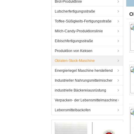
Brot-Produktlinie
P
Lutscherfertigungsstraße
O
Toffee-Süßigkeits-Fertigungsstraße
Milch-Candy-Produktionslinie
Eibischfertigungsstraße
Produktion von Keksen
Oblaten-Stock-Maschine
Energieriegel Maschine herstellend
Industrieller Nahrungsmittelmischer
industrielle Bäckereiausrüstung
Verpacken- der Lebensmittelmaschine
Lebensmittelbackofen