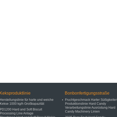
Keksproduktlinie
Bonbonfertigungsstraße
Herstellungslinie für harte und weiche
Fruchtgeschmack Harter Süßigkeite
Kekse 1000 kg/h Großkapazität
Produktionslinie Hard Candy
Verarbeitungslinie Ausrüstung Hard
PD1200 Hard and Soft Biscuit
Candy Machinery Linien
Processing Line Anlage