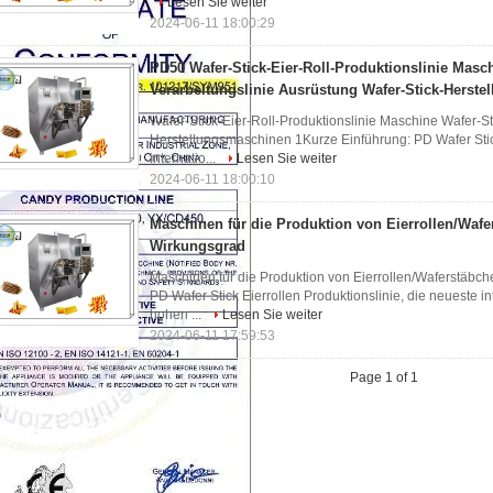
Lesen Sie weiter
2024-06-11 18:00:29
PD50 Wafer-Stick-Eier-Roll-Produktionslinie Masch
Verarbeitungslinie Ausrüstung Wafer-Stick-Herst
Wafer-Stick-Eier-Roll-Produktionslinie Maschine Wafer-St
Herstellungsmaschinen 1Kurze Einführung: PD Wafer Stick
internatio...
Lesen Sie weiter
2024-06-11 18:00:10
Maschinen für die Produktion von Eierrollen/Waf
Wirkungsgrad
Maschinen für die Produktion von Eierrollen/Waferstäbc
PD Wafer Stick Eierrollen Produktionslinie, die neueste 
hohen ...
Lesen Sie weiter
2024-06-11 17:59:53
Page 1 of 1