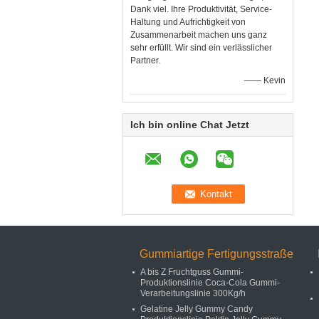
Dank viel. Ihre Produktivität, Service-
Haltung und Aufrichtigkeit von
Zusammenarbeit machen uns ganz
sehr erfüllt. Wir sind ein verlässlicher
Partner.
—— Kevin
Ich bin online Chat Jetzt
Gummiartige Fertigungsstraße
A bis Z Fruchtguss Gummi-
Produktionslinie Coca-Cola Gummi-
Verarbeitungslinie 300Kg/h
Gelatine Jelly Gummy Candy