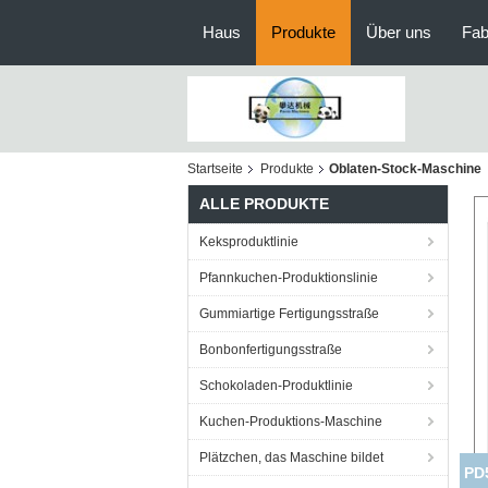
Haus
Produkte
Über uns
Fab
Startseite
Produkte
Oblaten-Stock-Maschine
ALLE PRODUKTE
Keksproduktlinie
Pfannkuchen-Produktionslinie
Gummiartige Fertigungsstraße
Bonbonfertigungsstraße
Schokoladen-Produktlinie
Kuchen-Produktions-Maschine
Plätzchen, das Maschine bildet