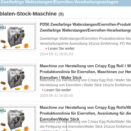
roduktionslinie für Eierrollen, Maschinen zur Herstellung von
Eierrollen / Wafer Stick
blaten-Stock-Maschine
(5)
PD50 Zweifarbige Waferstangen/Eierrollen-Produ
Zweifarbige Waferstangen/Eierrollen-Verarbeitung
Zweifarbige Waferstangen/Eierrollen-Produktionslinie Ma
Verarbeitungslinie Ausrüstung 1Kurze Einführung: PD Wafe
...
Lesen Sie weiter
2024-06-11 18:01:03
Maschine zur Herstellung von Crispy Egg Roll / Wa
Produktionslinie für Eierrollen, Maschinen zur He
Eierrollen / Wafer Stick
Maschine zur Herstellung von Crispy Egg Roll / Wafer Stic
Herstellung von Eierrollen / Wafer Stick 1Kurze Einführung
Lesen Sie weiter
2024-06-11 18:00:45
Maschine zur Herstellung von Crispy Egg Rolls/Wa
Produktionslinie für Eierrollen, Ausrüstung für di
Eierrollen/Wafer Stick
Maschine zur Herstellung von Crispy Egg Rolls/Wafer Stick
die Fertigung von Eierrollen/Wafer Stick 1Kurze Einführung