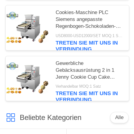
Cookies-Maschine PLC
Siemens angepasste
Regenbogen-Schokoladen-
Chips-Cookies
USD8000-USD12000/SET MOQ:1 Satz
Drahtgeschnittener Cookie-
TRETEN SIE MIT UNS IN
Depositor-Maschine
VERBINDUNG
Gewerbliche
Gebäcksausrüstung 2 in 1
Jenny Cookie Cup Cake
Depositor Machine PD400B
Verhandelbar MOQ:1 Satz
TRETEN SIE MIT UNS IN
VERBINDUNG
Beliebte Kategorien
Alle