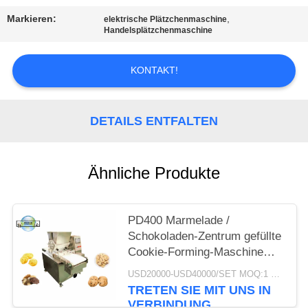
Markieren:
,
elektrische Plätzchenmaschine
SITEMAP
Handelsplätzchenmaschine
PRIVACY
KONTAKT!
POLICY
DETAILS ENTFALTEN
Ähnliche Produkte
PD400 Marmelade /
Schokoladen-Zentrum gefüllte
Cookie-Forming-Maschine
Produktionslinie Jenny
USD20000-USD40000/SET MOQ:1 Satz
Cookie-Verarbeitung
TRETEN SIE MIT UNS IN
Maschinen
VERBINDUNG