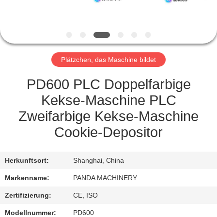
TRETEN
SIE
MIT
Plätzchen, das Maschine bildet
UNS
IN
PD600 PLC Doppelfarbige
VERBINDUNG
Kekse-Maschine PLC
Zweifarbige Kekse-Maschine
NACHRICHTEN
Cookie-Depositor
FORDERN
Herkunftsort:
Shanghai, China
SIE
Markenname:
PANDA MACHINERY
EIN
Zertifizierung:
CE, ISO
ZITAT
Modellnummer:
PD600