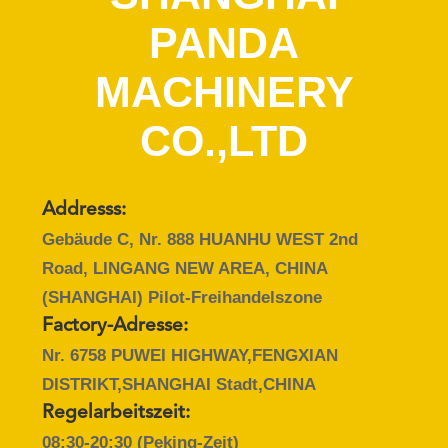
PANDA
TRETEN
SIE
MACHINERY
MIT
CO.,LTD
UNS
IN
VERBINDUNG
Addresss:
Gebäude C, Nr. 888 HUANHU WEST 2nd
FORDERN
Road, LINGANG NEW AREA, CHINA
SIE
(SHANGHAI) Pilot-Freihandelszone
EIN
Factory-Adresse:
Nr. 6758 PUWEI HIGHWAY,FENGXIAN
ZITAT
DISTRIKT,SHANGHAI Stadt,CHINA
Regelarbeitszeit:
NACHRICHTEN
08:30-20:30 (Peking-Zeit)