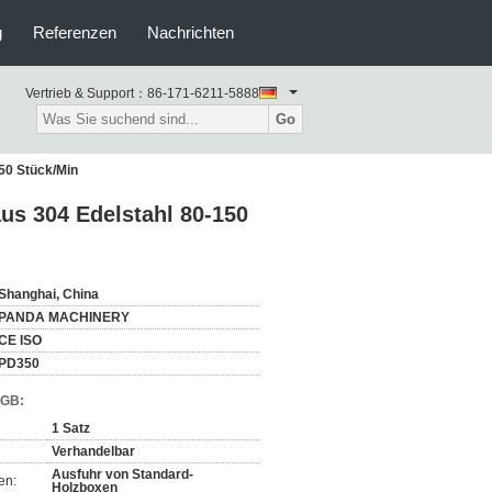
g
Referenzen
Nachrichten
Vertrieb & Support：
86-171-6211-5888
Go
50 Stück/Min
s 304 Edelstahl 80-150
Shanghai, China
PANDA MACHINERY
CE ISO
PD350
AGB:
1 Satz
Verhandelbar
Ausfuhr von Standard-
en:
Holzboxen