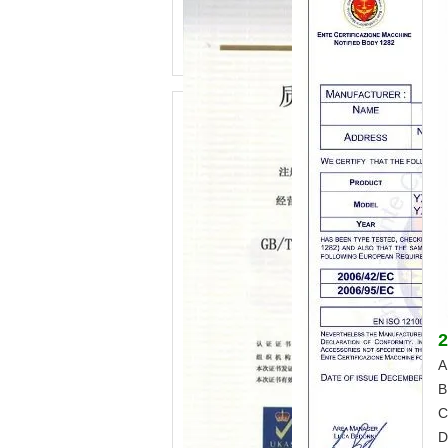
2
A
B
C
D