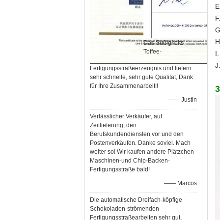
E
F
G
H
Das Süßigkeits-
Toffee-
I
J
Fertigungsstraßeerzeugnis und liefern
sehr schnelle, sehr gute Qualität, Dank
für Ihre Zusammenarbeit!!
3
—— Justin
Verlässlicher Verkäufer, auf
Zeitlieferung, den
Berufskundendiensten vor und den
Postenverkäufen. Danke soviel. Mach
weiter so! Wir kaufen andere Plätzchen-
Maschinen-und Chip-Backen-
Fertigungsstraße bald!
—— Marcos
Die automatische Dreifach-köpfige
Schokoladen-strömenden
Fertigungsstraßearbeiten sehr gut,