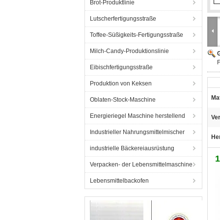
Brot-Produktlinie
Lutscherfertigungsstraße
Toffee-Süßigkeits-Fertigungsstraße
Milch-Candy-Produktionslinie
G
F
Eibischfertigungsstraße
Produktion von Keksen
Mat
Oblaten-Stock-Maschine
Energieriegel Maschine herstellend
Ver
Industrieller Nahrungsmittelmischer
He
industrielle Bäckereiausrüstung
1
Verpacken- der Lebensmittelmaschine
Lebensmittelbackofen