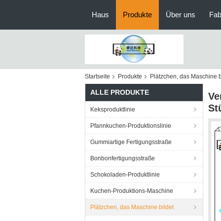
Haus
Produkte
Über uns
Fab
Startseite
Produkte
Plätzchen, das Maschine b
ALLE PRODUKTE
Ve
St
Keksproduktlinie
Pfannkuchen-Produktionslinie
Gummiartige Fertigungsstraße
Bonbonfertigungsstraße
Schokoladen-Produktlinie
Kuchen-Produktions-Maschine
Plätzchen, das Maschine bildet