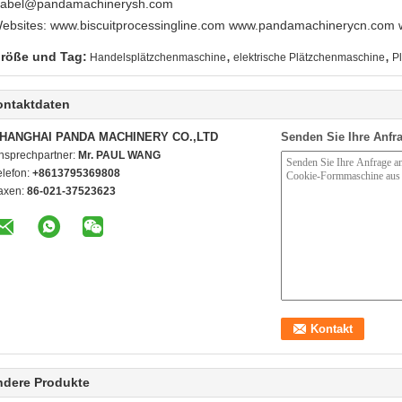
sabel@pandamachinerysh.com
ebsites: www.biscuitprocessingline.com www.pandamachinerycn.co
,
,
röße und Tag:
Handelsplätzchenmaschine
elektrische Plätzchenmaschine
P
ontaktdaten
HANGHAI PANDA MACHINERY CO.,LTD
Senden Sie Ihre Anfra
nsprechpartner:
Mr. PAUL WANG
elefon:
+8613795369808
axen:
86-021-37523623
ndere Produkte