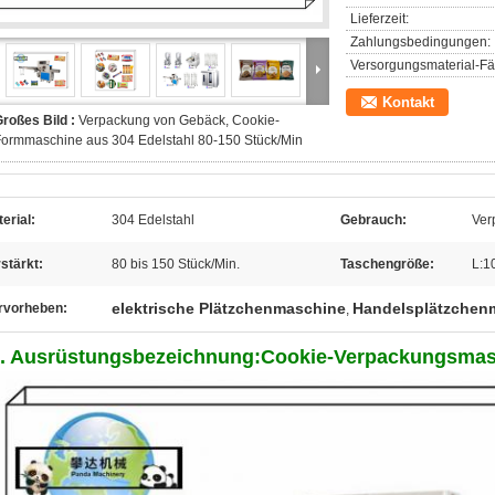
Lieferzeit:
Zahlungsbedingungen:
Versorgungsmaterial-Fäh
Kontakt
roßes Bild :
Verpackung von Gebäck, Cookie-
ormmaschine aus 304 Edelstahl 80-150 Stück/Min
erial:
304 Edelstahl
Gebrauch:
Ver
stärkt:
80 bis 150 Stück/Min.
Taschengröße:
L:1
elektrische Plätzchenmaschine
Handelsplätzchen
rvorheben:
,
. Ausrüstungsbezeichnung:Cookie-Verpackungsmas