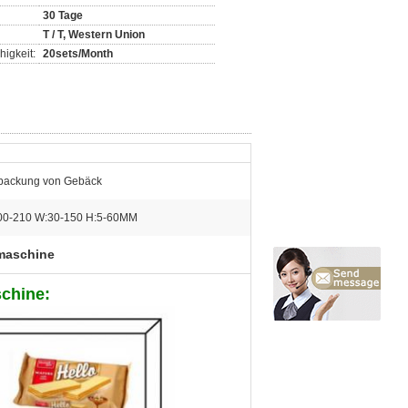
30 Tage
T / T, Western Union
igkeit:
20sets/Month
packung von Gebäck
00-210 W:30-150 H:5-60MM
maschine
chine: