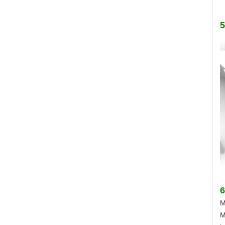
5
6
M
M