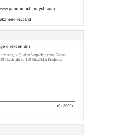
m www.pandamachinerysh.com
lätzchen-Fließband
ge direkt an uns
(
0
/ 3000)