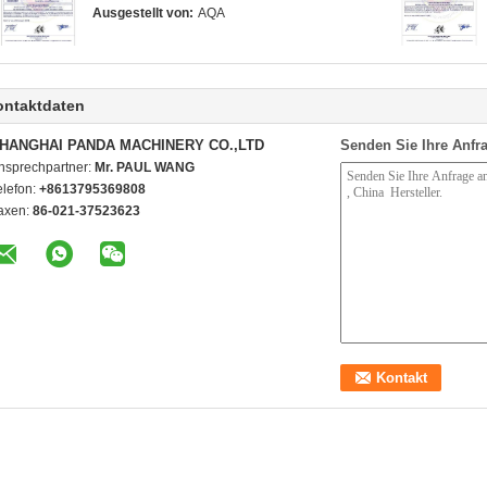
Ausgestellt von:
AQA
ontaktdaten
HANGHAI PANDA MACHINERY CO.,LTD
Senden Sie Ihre Anfra
nsprechpartner:
Mr. PAUL WANG
elefon:
+8613795369808
axen:
86-021-37523623