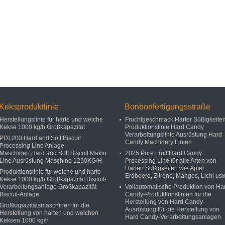
Keksproduktlinie
Bonbonfertigungsstraße
Herstellungslinie für harte und weiche
Fruchtgeschmack Harter Süßigkeite
Kekse 1000 kg/h Großkapazität
Produktionslinie Hard Candy
Verarbeitungslinie Ausrüstung Hard
PD1200 Hard and Soft Biscuit
Candy Machinery Linien
Processing Line Anlage
Maschinen,Hard and Soft Biscuit Makin
2025 Pure Fruit Hard Candy
Line Ausrüstung Maschine 1250KG/H
Processing Line für alle Arten von
Harten Süßigkeiten wie Apfel,
Produktionslinie für weiche und harte
Erdbeere, Zitrone, Mangos, Lichi usw
Kekse 1000 kg/h Großkapazität Biscuit-
Verarbeitungsanlage Großkapazität
Vollautomatische Produktion von Ha
Biscuit-Anlage
Candy-Produktionslinien für die
Herstellung von Hard Candy-
Großkapazitätsmaschinen für die
Ausrüstung für die Herstellung von
Herstellung von harten und weichen
Hard Candy-Verarbeitungsanlagen
Keksen 1000 kg/h