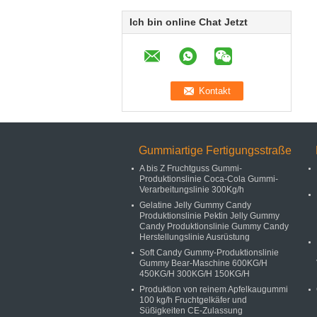
Ich bin online Chat Jetzt
Gummiartige Fertigungsstraße
A bis Z Fruchtguss Gummi-
Produktionslinie Coca-Cola Gummi-
Verarbeitungslinie 300Kg/h
Gelatine Jelly Gummy Candy
Produktionslinie Pektin Jelly Gummy
Candy Produktionslinie Gummy Candy
Herstellungslinie Ausrüstung
Soft Candy Gummy-Produktionslinie
Gummy Bear-Maschine 600KG/H
450KG/H 300KG/H 150KG/H
Produktion von reinem Apfelkaugummi
100 kg/h Fruchtgelkäfer und
Süßigkeiten CE-Zulassung