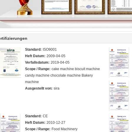
rtifizierungen
Standard:
ISO9001
Heft Datum:
2009-04-05
Verfallsdatum:
2019-04-05
Scope / Range:
cake machine biscuit machine
candy machine chocolate machine Bakery
machine
Ausgestellt von:
sira
Standard:
CE
Heft Datum:
2010-12-27
Scope / Range:
Food Machinery