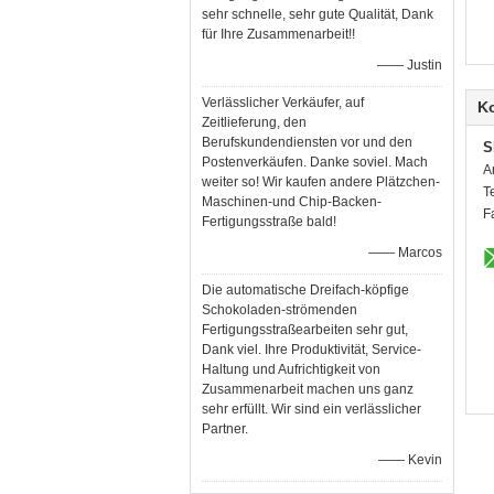
sehr schnelle, sehr gute Qualität, Dank
für Ihre Zusammenarbeit!!
—— Justin
Verlässlicher Verkäufer, auf
K
Zeitlieferung, den
Berufskundendiensten vor und den
S
Postenverkäufen. Danke soviel. Mach
A
weiter so! Wir kaufen andere Plätzchen-
T
Maschinen-und Chip-Backen-
F
Fertigungsstraße bald!
—— Marcos
Die automatische Dreifach-köpfige
Schokoladen-strömenden
Fertigungsstraßearbeiten sehr gut,
Dank viel. Ihre Produktivität, Service-
Haltung und Aufrichtigkeit von
Zusammenarbeit machen uns ganz
sehr erfüllt. Wir sind ein verlässlicher
Partner.
—— Kevin