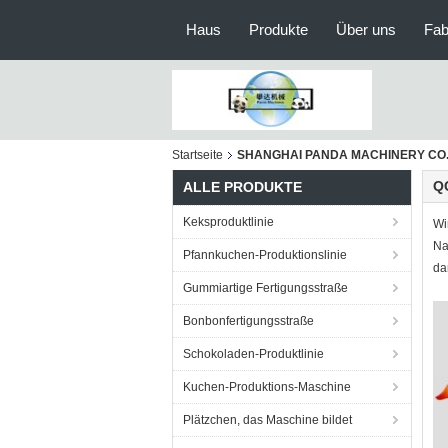
Haus
Produkte
Über uns
Fab
Startseite
SHANGHAI PANDA MACHINERY CO.,LT
Q
ALLE PRODUKTE
Keksproduktlinie
Wi
Na
Pfannkuchen-Produktionslinie
da
Gummiartige Fertigungsstraße
Bonbonfertigungsstraße
Schokoladen-Produktlinie
Kuchen-Produktions-Maschine
Plätzchen, das Maschine bildet