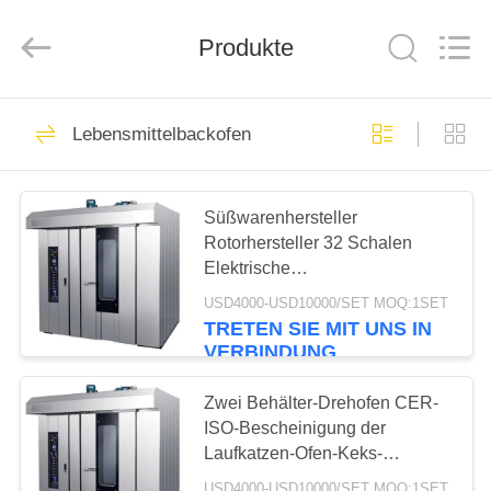
CO.,LTD.
All
Rights
Produkte
Reserved.
Developed
by
ECER
HAUS
23
Lebensmittelbackofen
Keksproduktlinie
PRODUKTE
Süßwarenhersteller
Rotorhersteller 32 Schalen
ÜBER
Elektrische
UNS
Konvektionshersteller 32 Panne
USD4000-USD10000/SET MOQ:1SET
Kommerzielles Doppelregal
TRETEN SIE MIT UNS IN
zum Backen von
5
VERBINDUNG
FABRIK-
Kuchenkuchen
Pfannkuchen-
AUSFLUG
Zwei Behälter-Drehofen CER-
ISO-Bescheinigung der
Produktionslinie
Laufkatzen-Ofen-Keks-
QUALITÄTSKONTROLLE
Produktlinie-64
USD4000-USD10000/SET MOQ:1SET