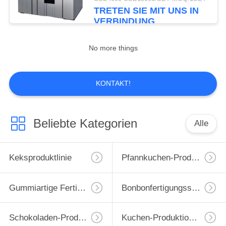
TRETEN SIE MIT UNS IN
TRETEN
VERBINDUNG
SIE
13
No more things
MIT
Gummiartige
UNS
Fertigungsstraße
IN
KONTAKT!
VERBINDUNG
Beliebte Kategorien
Alle
NACHRICHTEN
8
Keksproduktlinie
Pfannkuchen-Produktionslinie
FORDERN
SIE
Bonbonfertigungsstraße
Gummiartige Fertigungsstraße
Bonbonfertigungsstraße
EIN
ZITAT
Schokoladen-Produktlinie
Kuchen-Produktions-Maschine