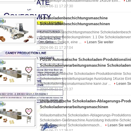
Auslagerkopf-Schokoladenmaschine 1Kurze Einf...
Le
2024-06-11 17:27:30
Schokoladenbeschichtungsmaschine
Schokoladenbeschichtungsmaschinen
Schokoladenbeschichtungsmaschine Schokoladenbesch
Schokoladen-Bedeckungslinien: 1.1 Die Schokoladenverk
neuartiges Design, eine ...
Lesen Sie weiter
2024-06-11 17:27:04
PD150 Automatische Schokoladen-Produktionslin
Schokoladenverarbeitungsmaschine Schokoladen
PD150 Automatische Schokoladen-Produktionslinie Scho
Schokoladen-Herstellungsanlage Ausrüstung 1Kurze Einf
Schokoladendeponaturmaschine kann zur ...
Lesen Si
2024-06-11 17:26:37
Vollautomatische Schokoladen-Ablagerungs-Produ
Schokoladenverarbeitungsmaschinen
Vollautomatische Schokoladen-Ablagerungs-Produktions
Schokoladen-Gießmaschine Ausrüstung Industrie-Schokol
Ablagerungskopf Schokoladenmasch...
Lesen Sie weit
2024-06-11 17:26:07