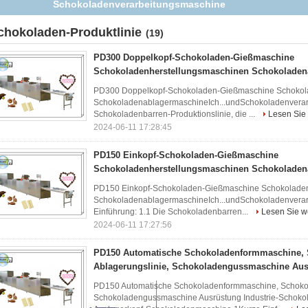
Großkapazität Schokoladenproduktionsmaschinen für die
Lebensmittelindustrie
chokoladen-Produktlinie
(19)
PD300 Doppelkopf-Schokoladen-Gießmaschine
Schokoladenherstellungsmaschinen Schokoladen
PD300 Doppelkopf-Schokoladen-Gießmaschine Schokol
SchokoladenablagermaschineIch...undSchokoladenverarb
Schokoladenbarren-Produktionslinie, die ...
Lesen Sie 
2024-06-11 17:28:45
PD150 Einkopf-Schokoladen-Gießmaschine
Schokoladenherstellungsmaschinen Schokoladen
PD150 Einkopf-Schokoladen-Gießmaschine Schokoladen
SchokoladenablagermaschineIch...undSchokoladenverar
Einführung: 1.1 Die Schokoladenbarren...
Lesen Sie w
2024-06-11 17:27:56
PD150 Automatische Schokoladenformmaschine, 
Ablagerungslinie, Schokoladengussmaschine Au
PD150 Automatische Schokoladenformmaschine, Schoko
Schokoladengussmaschine Ausrüstung Industrie-Schoko