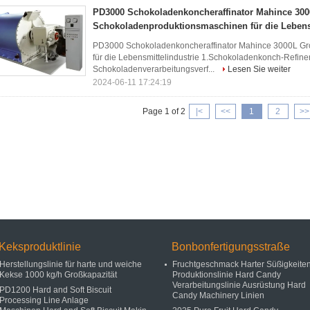
PD3000 Schokoladenkoncheraffinator Mahince 300
Schokoladenproduktionsmaschinen für die Lebensm
PD3000 Schokoladenkoncheraffinator Mahince 3000L Gr
für die Lebensmittelindustrie 1.Schokoladenkonch-Refin
Schokoladenverarbeitungsverf...
Lesen Sie weiter
2024-06-11 17:24:19
Page 1 of 2
|<
<<
1
2
>>
Keksproduktlinie
Bonbonfertigungsstraße
Herstellungslinie für harte und weiche
Fruchtgeschmack Harter Süßigkeite
Kekse 1000 kg/h Großkapazität
Produktionslinie Hard Candy
Verarbeitungslinie Ausrüstung Hard
PD1200 Hard and Soft Biscuit
Candy Machinery Linien
Processing Line Anlage