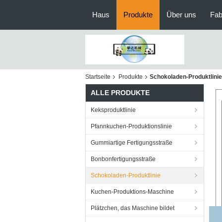
Haus
Produkte
Über uns
Fab
Startseite
Produkte
Schokoladen-Produktlinie
ALLE PRODUKTE
Keksproduktlinie
Pfannkuchen-Produktionslinie
Gummiartige Fertigungsstraße
Bonbonfertigungsstraße
Schokoladen-Produktlinie
Kuchen-Produktions-Maschine
Plätzchen, das Maschine bildet