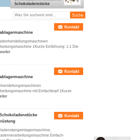
Schokoladenstücke
Ablagerungslinie,
Schokoladengussmaschine
Ausrüstung
Kontakt
ablagermaschine
adenherstellungsmaschinen
eitungsmaschine 1Kurze Einführung: 1.1 Die
weiter
Kontakt
ablagermaschine
herstellungsmaschinen
beitungsmaschine mit Einfachkopf 1Kurze
eiter
Schokoladenstücke
Kontakt
srüstung
ladenstangeinlagermaschine,
ladenverarbeitungsmaschine Einfach-