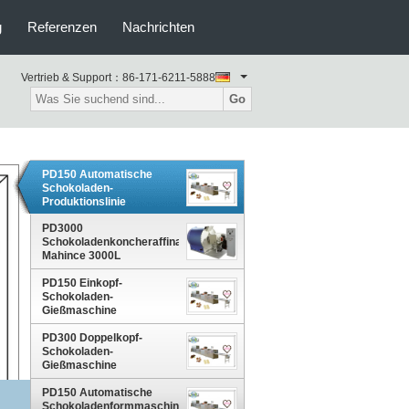
g
Referenzen
Nachrichten
Vertrieb & Support：
86-171-6211-5888
Go
PD150 Automatische
Schokoladen-
Produktionslinie
Schokoladenverarbeitungsmaschine
Schokoladenverarbeitungsanlage
PD3000
Schokoladenkoncheraffinator
Mahince 3000L
Großkapazität
PD150 Einkopf-
Schokoladenproduktionsmaschinen
Schokoladen-
für die
Gießmaschine
Lebensmittelindustrie
Schokoladenherstellungsmaschinen
Schokoladenablagermaschine
PD300 Doppelkopf-
Schokoladen-
Gießmaschine
Schokoladenherstellungsmaschinen
Schokoladenablagermaschine
PD150 Automatische
Schokoladenformmaschine,