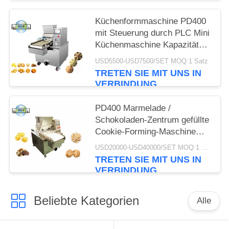
Küchenformmaschine PD400
mit Steuerung durch PLC Mini
Küchenmaschine Kapazität
100 kg/h / 200 kg/h
USD5500-USD7500/SET MOQ:1 Satz
TRETEN SIE MIT UNS IN
VERBINDUNG
PD400 Marmelade /
Schokoladen-Zentrum gefüllte
Cookie-Forming-Maschine
Produktionslinie Jenny
USD20000-USD40000/SET MOQ:1 Satz
Cookie-Verarbeitung
TRETEN SIE MIT UNS IN
Maschinen
VERBINDUNG
Beliebte Kategorien
Alle