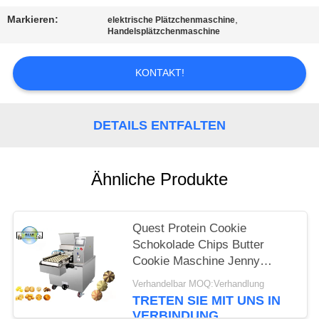
Markieren:
,
elektrische Plätzchenmaschine
SITEMAP
Handelsplätzchenmaschine
PRIVACY
KONTAKT!
POLICY
DETAILS ENTFALTEN
Ähnliche Produkte
Quest Protein Cookie
Schokolade Chips Butter
Cookie Maschine Jenny
Cookie Machiner 0,75KW
Verhandelbar MOQ:Verhandlung
Servomotor Halbautomatisch
TRETEN SIE MIT UNS IN
VERBINDUNG