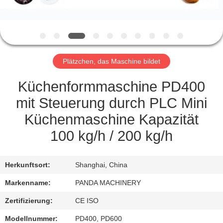
TRETEN
SIE
MIT
Plätzchen, das Maschine bildet
UNS
IN
Küchenformmaschine PD400
VERBINDUNG
mit Steuerung durch PLC Mini
Küchenmaschine Kapazität
NACHRICHTEN
100 kg/h / 200 kg/h
FORDERN
Herkunftsort:
Shanghai, China
SIE
Markenname:
PANDA MACHINERY
EIN
Zertifizierung:
CE ISO
ZITAT
Modellnummer:
PD400, PD600