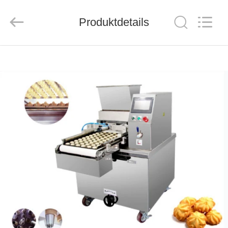
CO.,LTD.
All
Rights
Produktdetails
Reserved.
Developed
by
ECER
HAUS
PRODUKTE
ÜBER
UNS
FABRIK-
AUSFLUG
QUALITÄTSKONTROLLE