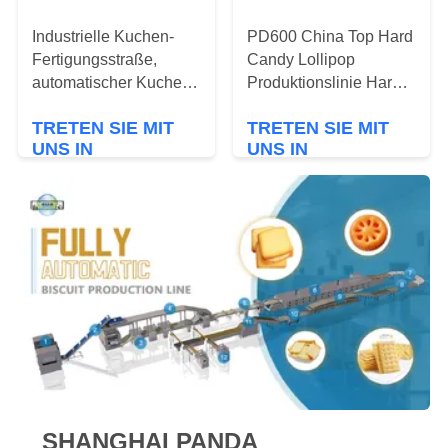
SITEMAP
Industrielle Kuchen-
PD600 China Top Hard
Fertigungsstraße,
Candy Lollipop
automatischer Kuchen,
Produktionslinie Hard
PRIVACY
der Maschine
Candy Lollipop
TRETEN SIE MIT
TRETEN SIE MIT
wirtschaftlich herstellt
Verarbeitungslinie Hard
POLICY
UNS IN
UNS IN
Candy Lollipop
VERBINDUNG
VERBINDUNG
Herstellung Line
SHANGHAI PANDA