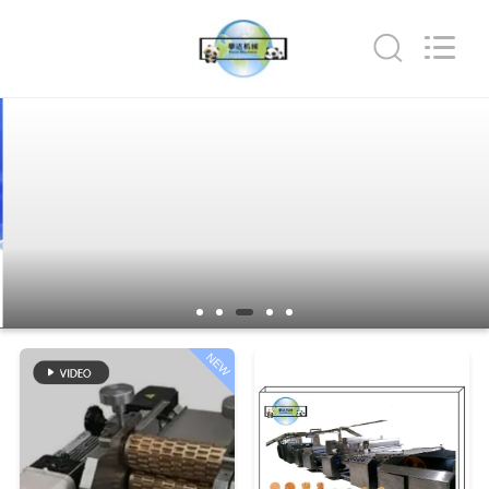
CO.,LTD.
All
Rights
Reserved.
Developed
by
ECER
HAUS
PRODUKTE
ÜBER
UNS
FABRIK-
NEW
AUSFLUG
QUALITÄTSKONTROLLE