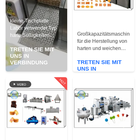
TRETEN
SIE
kleine Tischplatte
Labor verwendet Typ
MIT
Großkapazitätsmaschinen
harte Süßigkeiten
UNS
für die Herstellung von
machen Kupfer Roller
harten und weichen
TRETEN SIE MIT
Cutter Süßigkeiten
IN
Keksen 1000 kg/h
UNS IN
Formmaschine
VERBINDUNG
TRETEN SIE MIT
VERBINDUNG
UNS IN
VERBINDUNG
HOT
NACHRICHTEN
FORDERN
SIE
EIN
ZITAT