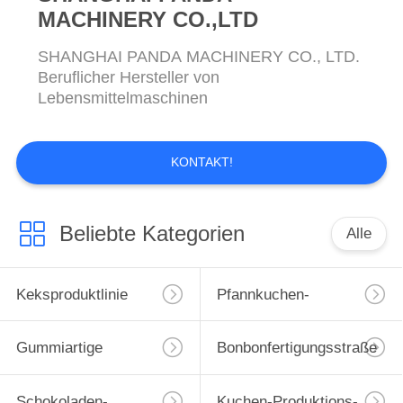
MACHINERY CO.,LTD
SHANGHAI PANDA MACHINERY CO., LTD.
Beruflicher Hersteller von
Lebensmittelmaschinen
KONTAKT!
Beliebte Kategorien
Alle
Keksproduktlinie
Pfannkuchen-
Produktionslinie
Gummiartige
Bonbonfertigungsstraße
Fertigungsstraße
Schokoladen-
Kuchen-Produktions-