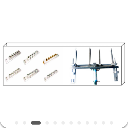
CO.,LTD.
All
Rights
Reserved.
Developed
by
ECER
HAUS
PRODUKTE
ÜBER
UNS
FABRIK-
AUSFLUG
QUALITÄTSKONTROLLE