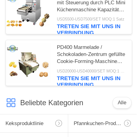
mit Steuerung durch PLC Mini
Küchenmaschine Kapazität
100 kg/h / 200 kg/h
USD5500-USD7500/SET MOQ:1 Satz
TRETEN SIE MIT UNS IN
VERBINDUNG
PD400 Marmelade /
Schokoladen-Zentrum gefüllte
Cookie-Forming-Maschine
Produktionslinie Jenny
USD20000-USD40000/SET MOQ:1 Satz
Cookie-Verarbeitung
TRETEN SIE MIT UNS IN
Maschinen
VERBINDUNG
Beliebte Kategorien
Alle
Keksproduktlinie
Pfannkuchen-Produktionslinie