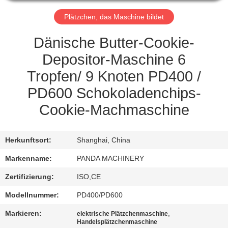
TRETEN
Plätzchen, das Maschine bildet
SIE
Dänische Butter-Cookie-
MIT
Depositor-Maschine 6
UNS
Tropfen/ 9 Knoten PD400 /
IN
PD600 Schokoladenchips-
VERBINDUNG
Cookie-Machmaschine
NACHRICHTEN
Herkunftsort:
Shanghai, China
Markenname:
PANDA MACHINERY
FORDERN
Zertifizierung:
ISO,CE
SIE
Modellnummer:
PD400/PD600
EIN
Markieren:
,
ZITAT
elektrische Plätzchenmaschine
Handelsplätzchenmaschine