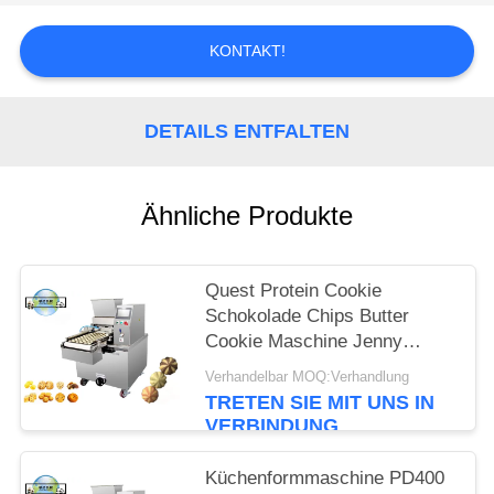
SITEMAP
KONTAKT!
PRIVACY
DETAILS ENTFALTEN
POLICY
Ähnliche Produkte
Quest Protein Cookie
Schokolade Chips Butter
Cookie Maschine Jenny
Cookie Machiner 0,75KW
Verhandelbar MOQ:Verhandlung
Servomotor Halbautomatisch
TRETEN SIE MIT UNS IN
VERBINDUNG
Küchenformmaschine PD400