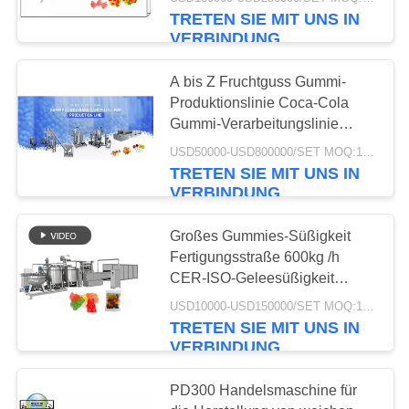
TRETEN SIE MIT UNS IN
TRETEN
VERBINDUNG
SIE
13
A bis Z Fruchtguss Gummi-
MIT
Produktionslinie Coca-Cola
Gummiartige
UNS
Gummi-Verarbeitungslinie
300Kg/h
Fertigungsstraße
IN
USD50000-USD800000/SET MOQ:1 Satz
TRETEN SIE MIT UNS IN
VERBINDUNG
VERBINDUNG
FORDERN
Großes Gummies-Süßigkeit
Fertigungsstraße 600kg /h
SIE
8
CER-ISO-Geleesüßigkeit
EIN
gelatim softcandy
USD10000-USD150000/SET MOQ:1 Satz
Werkzeugmaschinen
Bonbonfertigungsstraße
ZITAT
TRETEN SIE MIT UNS IN
VERBINDUNG
NACHRICHTEN
PD300 Handelsmaschine für