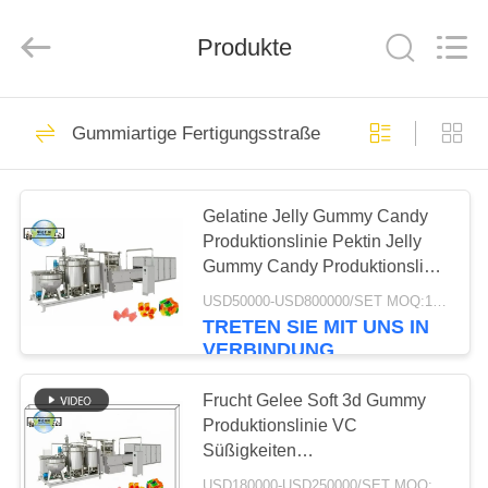
©
2019
-
Produkte
2025
biscuitprocessingline.com.
All
Rights
Reserved.
HAUS
21
Developed
by
Gummiartige Fertigungsstraße
ECER
Keksproduktlinie
PRODUKTE
Gelatine Jelly Gummy Candy
Produktionslinie Pektin Jelly
ÜBER
Gummy Candy Produktionslinie
UNS
Gummy Candy
USD50000-USD800000/SET MOQ:1 Satz
Herstellungslinie Ausrüstung
TRETEN SIE MIT UNS IN
5
VERBINDUNG
FABRIK-
Pfannkuchen-
AUSFLUG
Frucht Gelee Soft 3d Gummy
Produktionslinie VC
Produktionslinie
Süßigkeiten
QUALITÄTSKONTROLLE
Produktionsmaschine 600kg/h
USD180000-USD250000/SET MOQ:1 Satz