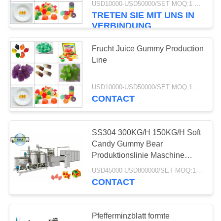
USD10000-USD50000/SET MOQ:1 Satz
TRETEN SIE MIT UNS IN
6
VERBINDUNG
Lutscherfertigungsstraß
Frucht Juice Gummy Production
Line
USD10000-USD50000/SET MOQ:1 Satz
CONTACT
5
SS304 300KG/H 150KG/H Soft
Toffee-Süßigkeits-
Candy Gummy Bear
Produktionslinie Maschine
Fertigungsstraße
Gummy Jelly Bear
USD45000-USD800000/SET MOQ:1 Satz
Verarbeitungslinie Ausrüstung
CONTACT
Pfefferminzblatt formte