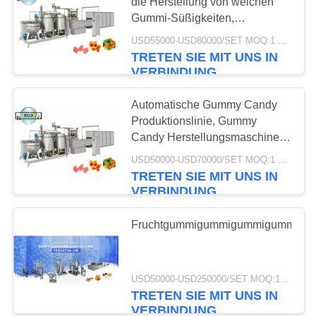
die Herstellung von weichen
Gummi-Süßigkeiten,
Formmaschine für die
USD55000-USD80000/SET MOQ:1 Satz
19
Herstellung von weichen
TRETEN SIE MIT UNS IN
Gummi-Süßigkeiten
VERBINDUNG
Schokoladen-
Produktlinie
Automatische Gummy Candy
Produktionslinie, Gummy
Candy Herstellungsmaschine,
weiche Gummy Candy
USD50000-USD70000/SET MOQ:1 Satz
Produktionslinie
TRETEN SIE MIT UNS IN
VERBINDUNG
26
Kuchen-
Fruchtgummigummigummigummig
Produktions-
Maschine
USD50000-USD250000/SET MOQ:1 Satz
TRETEN SIE MIT UNS IN
VERBINDUNG