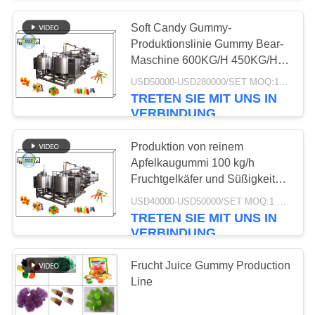
Soft Candy Gummy-
18
Produktionslinie Gummy Bear-
Plätzchen, das
Maschine 600KG/H 450KG/H
300KG/H 150KG/H
USD50000-USD280000/SET MOQ:1 Satz
Maschine bildet
TRETEN SIE MIT UNS IN
VERBINDUNG
Produktion von reinem
Apfelkaugummi 100 kg/h
Fruchtgelkäfer und Süßigkeiten
10
CE-Zulassung
USD40000-USD50000/SET MOQ:1 Satz
TRETEN SIE MIT UNS IN
Brot-Produktlinie
VERBINDUNG
Frucht Juice Gummy Production
Line