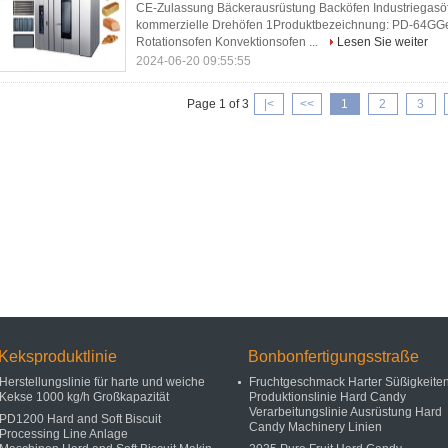
CE-Zulassung Bäckerausrüstung Backöfen Industriegas
kommerzielle Drehöfen 1Produktbezeichnung: PD-64GGe
Rotationsofen Konvektionsofen ...
Lesen Sie weiter
2024-06-20 09:55:55
Page 1 of 3
|<
<<
1
2
3
Keksproduktlinie
Bonbonfertigungsstraße
Herstellungslinie für harte und weiche
Fruchtgeschmack Harter Süßigkeite
Kekse 1000 kg/h Großkapazität
Produktionslinie Hard Candy
Verarbeitungslinie Ausrüstung Hard
PD1200 Hard and Soft Biscuit
Candy Machinery Linien
Processing Line Anlage