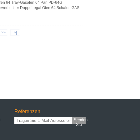
öfen 64 Tray-Gasöfen 64 Pan PD-64G
werblicher Doppelregal Ofen 64 Schalen GAS
>>
>|
Referenzen
n
Senden
Sie