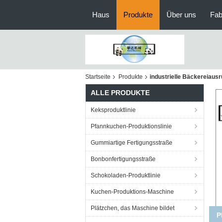
Haus
Produkte
Über uns
Fab
Startseite
Produkte
industrielle Bäckereiaus
ALLE PRODUKTE
Keksproduktlinie
Pfannkuchen-Produktionslinie
Gummiartige Fertigungsstraße
Bonbonfertigungsstraße
Schokoladen-Produktlinie
Kuchen-Produktions-Maschine
Plätzchen, das Maschine bildet
PD6