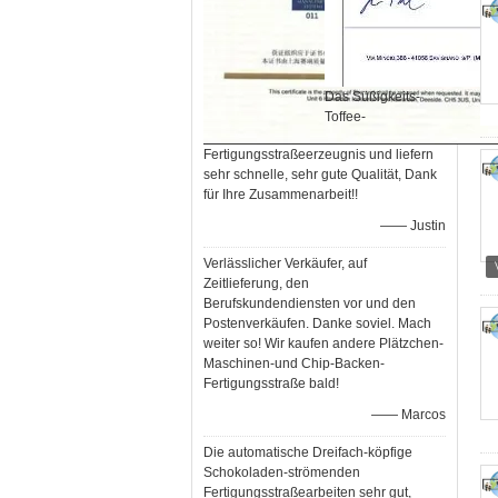
Das Süßigkeits-
Toffee-
Fertigungsstraßeerzeugnis und liefern
sehr schnelle, sehr gute Qualität, Dank
für Ihre Zusammenarbeit!!
—— Justin
Verlässlicher Verkäufer, auf
Zeitlieferung, den
Berufskundendiensten vor und den
Postenverkäufen. Danke soviel. Mach
weiter so! Wir kaufen andere Plätzchen-
Maschinen-und Chip-Backen-
Fertigungsstraße bald!
—— Marcos
Die automatische Dreifach-köpfige
Schokoladen-strömenden
Fertigungsstraßearbeiten sehr gut,