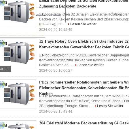
Elektrische Drehofen 32 Schalen Konvektionsofen
Zulassung Backofen Backgeräte
1.Doppelregal Ofen 32 Schalen Elektrische Rotationsof
Backen von Keksen Keksen Kuchen Brot 2Beschreibung: 
((50-90 kg),32 ...
Lesen Sie weiter
2024-06-20 16:19:49
32 Trays Rotary Oven Elektrisch / Gas Industrie 3
Konvektionsofen Gewerblicher Backofen Fabrik G
1.Produktbezeichnung: PD32EGewerblicher Doppelregal 
Konvektionsofen zum Backen von Keksen Keksen Kuchen 
Größe: 16 Schalen ...
Lesen Sie weiter
2024-06-20 16:00:27
PD32 Kommerzieller Rotationsofen mit heißem Wi
Elektrischer Rotationsofen Konvektionsofen für B
Kuchen
PD32 Kommerzielle Rotationsofen mit heißem Wind 32 Sc
Konvektionsofen für Brot, Kekse, Kekse und Kuchen 1.Fo
2Beschreibung: Energie: Strom ...
Lesen Sie weiter
2024-06-20 15:42:44
304 Edelstahl Moderne Bäckerausrüstung 64 Gas