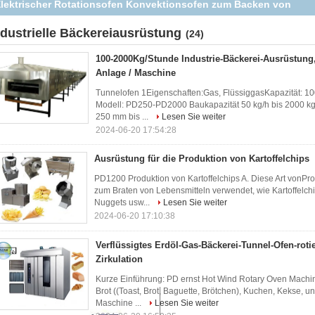
Bäckerei-Ausrüstung für Baguette Toast Cake Cookie Breads
ndustrielle Bäckereiausrüstung
(24)
100-2000Kg/Stunde Industrie-Bäckerei-Ausrüstung,
Anlage / Maschine
Tunnelofen 1Eigenschaften:Gas, FlüssiggasKapazität: 10
Modell: PD250-PD2000 Baukapazität 50 kg/h bis 2000 kg/
250 mm bis ...
Lesen Sie weiter
2024-06-20 17:54:28
Ausrüstung für die Produktion von Kartoffelchips
PD1200 Produktion von Kartoffelchips A. Diese Art vonPro
zum Braten von Lebensmitteln verwendet, wie Kartoffelc
Nuggets usw...
Lesen Sie weiter
2024-06-20 17:10:38
Verflüssigtes Erdöl-Gas-Bäckerei-Tunnel-Ofen-rotie
Zirkulation
Kurze Einführung: PD ernst Hot Wind Rotary Oven Machine:
Brot ((Toast, Brot, Baguette, Brötchen), Kuchen, Kekse, u
Maschine ...
Lesen Sie weiter