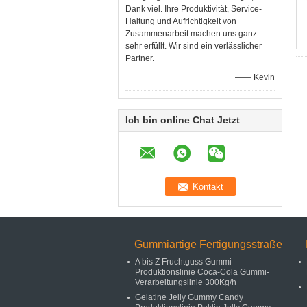
Dank viel. Ihre Produktivität, Service-
Haltung und Aufrichtigkeit von
Zusammenarbeit machen uns ganz
sehr erfüllt. Wir sind ein verlässlicher
Partner.
—— Kevin
Ich bin online Chat Jetzt
Gummiartige Fertigungsstraße
A bis Z Fruchtguss Gummi-
Produktionslinie Coca-Cola Gummi-
Verarbeitungslinie 300Kg/h
Gelatine Jelly Gummy Candy