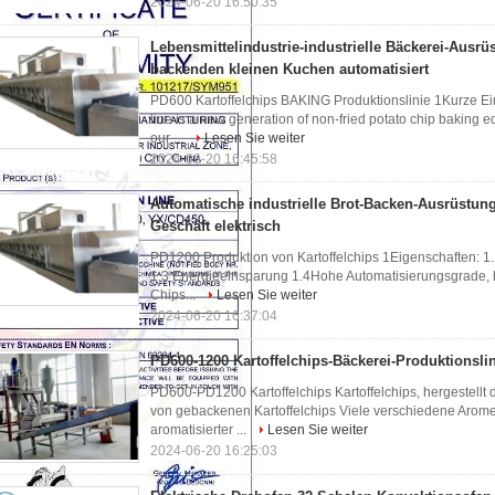
2024-06-20 16:50:35
Lebensmittelindustrie-industrielle Bäckerei-Ausrüs
backenden kleinen Kuchen automatisiert
PD600 Kartoffelchips BAKING Produktionslinie 1Kurze Ein
line is a new generation of non-fried potato chip bakin
our ...
Lesen Sie weiter
2024-06-20 16:45:58
Automatische industrielle Brot-Backen-Ausrüstung
Geschäft elektrisch
PD1200 Produktion von Kartoffelchips 1Eigenschaften: 1.
1.3 Energieeinsparung 1.4Hohe Automatisierungsgrade, 
Chips...
Lesen Sie weiter
2024-06-20 16:37:04
PD600-1200 Kartoffelchips-Bäckerei-Produktionsli
PD600-PD1200 Kartoffelchips Kartoffelchips, hergestellt
von gebackenen Kartoffelchips Viele verschiedene Arom
aromatisierter ...
Lesen Sie weiter
2024-06-20 16:25:03