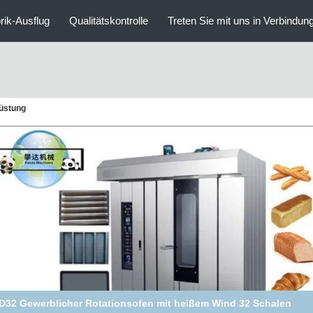
rik-Ausflug
Qualitätskontrolle
Treten Sie mit uns in Verbindun
rüstung
4 Rotationsbackofen mit heißem Wind Edelstahl 304 Industrie-