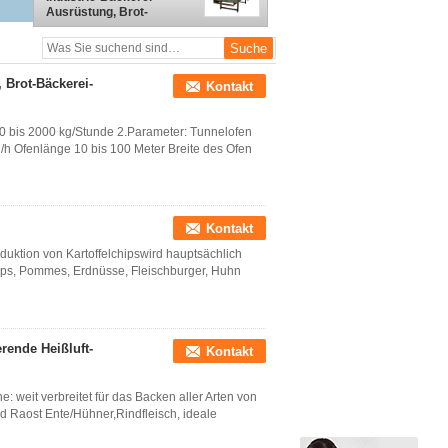
Ausrüstung, Brot-
Bäckerei-Anlage /
Maschine
 Brot-Bäckerei-
Kontakt
0 bis 2000 kg/Stunde 2.Parameter: Tunnelofen
h Ofenlänge 10 bis 100 Meter Breite des Ofen
Kontakt
duktion von Kartoffelchipswird hauptsächlich
hips, Pommes, Erdnüsse, Fleischburger, Huhn
rende Heißluft-
Kontakt
 weit verbreitet für das Backen aller Arten von
nd Raost Ente/Hühner,Rindfleisch, ideale