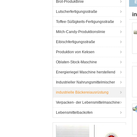
Brot-Produktlinie
Lutscherfertigungsstraße
i
Toffee-Süßigkeits-Fertigungsstraße
Milch-Candy-Produktionslinie
Eibischfertigungsstraße
Produktion von Keksen
Oblaten-Stock-Maschine
Energieriegel Maschine herstellend
Industrieller Nahrungsmittelmischer
industrielle Bäckereiausrüstung
Verpacken- der Lebensmittelmaschine
Lebensmittelbackofen