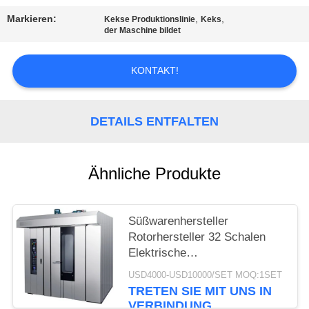
Markieren:
,
,
Kekse Produktionslinie
Keks
SITEMAP
der Maschine bildet
PRIVACY
KONTAKT!
POLICY
DETAILS ENTFALTEN
Ähnliche Produkte
Süßwarenhersteller
Rotorhersteller 32 Schalen
Elektrische
Konvektionshersteller 32
USD4000-USD10000/SET MOQ:1SET
Panne Kommerzielles
TRETEN SIE MIT UNS IN
Doppelregal zum Backen von
VERBINDUNG