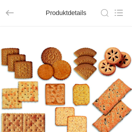
CO.,LTD.
All
Rights
Produktdetails
Reserved.
Developed
by
ECER
HAUS
PRODUKTE
ÜBER
UNS
FABRIK-
AUSFLUG
QUALITÄTSKONTROLLE