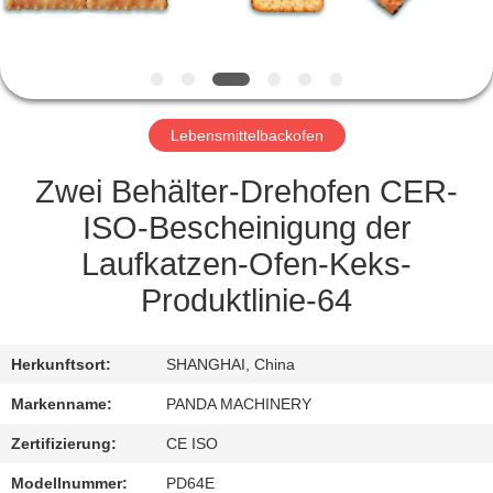
TRETEN
SIE
MIT
Lebensmittelbackofen
UNS
IN
Zwei Behälter-Drehofen CER-
VERBINDUNG
ISO-Bescheinigung der
Laufkatzen-Ofen-Keks-
NACHRICHTEN
Produktlinie-64
FORDERN
Herkunftsort:
SHANGHAI, China
SIE
Markenname:
PANDA MACHINERY
EIN
Zertifizierung:
CE ISO
ZITAT
Modellnummer:
PD64E