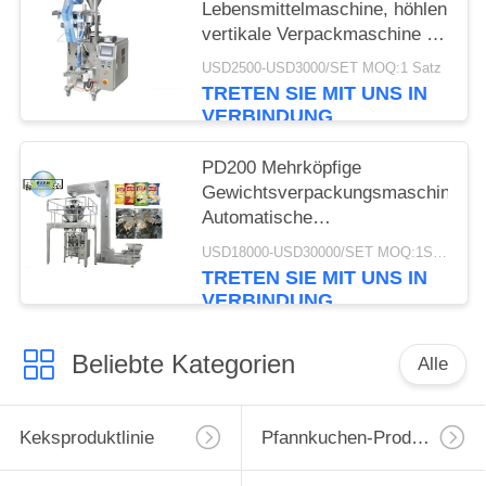
Lebensmittelmaschine, höhlen
vertikale Verpackmaschine 50
- 500ml
USD2500-USD3000/SET MOQ:1 Satz
TRETEN SIE MIT UNS IN
VERBINDUNG
PD200 Mehrköpfige
Gewichtsverpackungsmaschine
Automatische
Gewichtsverpackungsmaschine
USD18000-USD30000/SET MOQ:1SET
für Snack-Fabrik in Shanghai
TRETEN SIE MIT UNS IN
China 2024
VERBINDUNG
Beliebte Kategorien
Alle
Keksproduktlinie
Pfannkuchen-Produktionslinie