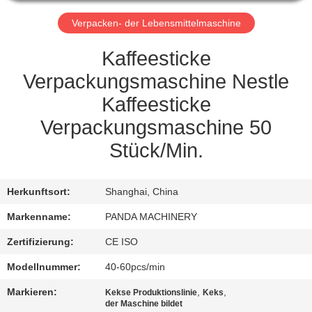
TRETEN
Verpacken- der Lebensmittelmaschine
SIE
Kaffeesticke
MIT
Verpackungsmaschine Nestle
UNS
Kaffeesticke
IN
Verpackungsmaschine 50
VERBINDUNG
Stück/Min.
FORDERN
Herkunftsort:
Shanghai, China
SIE
Markenname:
PANDA MACHINERY
EIN
Zertifizierung:
CE ISO
ZITAT
Modellnummer:
40-60pcs/min
Markieren:
,
,
NACHRICHTEN
Kekse Produktionslinie
Keks
der Maschine bildet