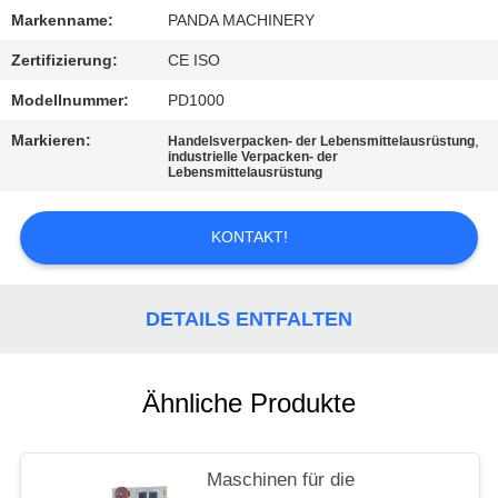
Markenname:
PANDA MACHINERY
SITEMAP
Zertifizierung:
CE ISO
Modellnummer:
PD1000
PRIVACY
Markieren:
,
Handelsverpacken- der Lebensmittelausrüstung
POLICY
industrielle Verpacken- der
Lebensmittelausrüstung
KONTAKT!
DETAILS ENTFALTEN
Ähnliche Produkte
Maschinen für die