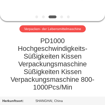
TRETEN
SIE
MIT
Verpacken- der Lebensmittelmaschine
UNS
IN
PD1000
VERBINDUNG
Hochgeschwindigkeits-
Süßigkeiten Kissen
NACHRICHTEN
Verpackungsmaschine
Süßigkeiten Kissen
FORDERN
Verpackungsmaschine 800-
SIE
1000Pcs/Min
EIN
ZITAT
Herkunftsort:
SHANGHAI, China