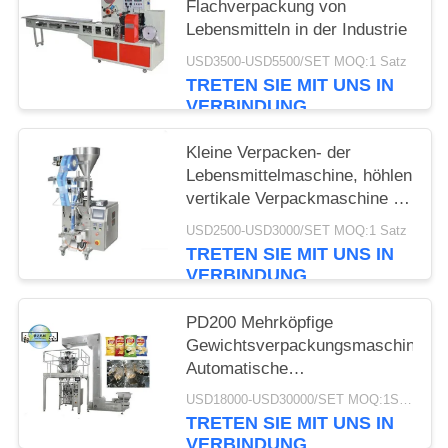
Flachverpackung von
Lebensmitteln in der Industrie
USD3500-USD5500/SET MOQ:1 Satz
TRETEN SIE MIT UNS IN
VERBINDUNG
Kleine Verpacken- der
Lebensmittelmaschine, höhlen
vertikale Verpackmaschine 50
- 500ml
USD2500-USD3000/SET MOQ:1 Satz
TRETEN SIE MIT UNS IN
VERBINDUNG
PD200 Mehrköpfige
Gewichtsverpackungsmaschine
Automatische
Gewichtsverpackungsmaschine
USD18000-USD30000/SET MOQ:1SET
für Snack-Fabrik in Shanghai
TRETEN SIE MIT UNS IN
China 2024
VERBINDUNG