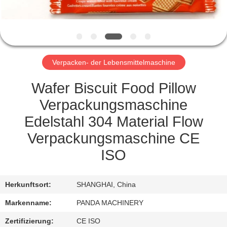
TRETEN
SIE
MIT
Verpacken- der Lebensmittelmaschine
UNS
IN
Wafer Biscuit Food Pillow
VERBINDUNG
Verpackungsmaschine
Edelstahl 304 Material Flow
NACHRICHTEN
Verpackungsmaschine CE
ISO
FORDERN
SIE
Herkunftsort:
SHANGHAI, China
EIN
Markenname:
PANDA MACHINERY
ZITAT
Zertifizierung:
CE ISO