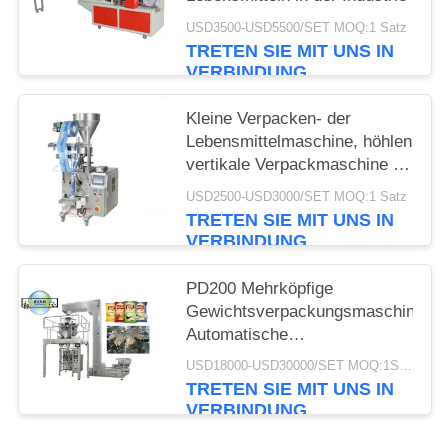
USD3500-USD5500/SET MOQ:1 Satz
TRETEN SIE MIT UNS IN
VERBINDUNG
Kleine Verpacken- der
Lebensmittelmaschine, höhlen
vertikale Verpackmaschine 50
- 500ml
USD2500-USD3000/SET MOQ:1 Satz
TRETEN SIE MIT UNS IN
VERBINDUNG
PD200 Mehrköpfige
Gewichtsverpackungsmaschine
Automatische
Gewichtsverpackungsmaschine
USD18000-USD30000/SET MOQ:1SET
für Snack-Fabrik in Shanghai
TRETEN SIE MIT UNS IN
China 2024
VERBINDUNG