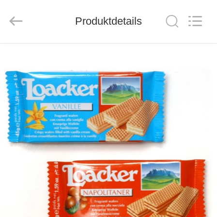
MACHINERY
CO.,LTD.
All
Produktdetails
Rights
Reserved.
Developed
by
ECER
HAUS
PRODUKTE
ÜBER
UNS
FABRIK-
AUSFLUG
QUALITÄTSKONTROLLE