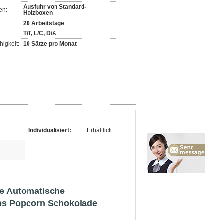
Ausfuhr von Standard-
en:
Holzboxen
20 Arbeitstage
T/T, L/C, D/A
igkeit:
10 Sätze pro Monat
Individualisiert:
Erhältlich
e Automatische
ps Popcorn Schokolade