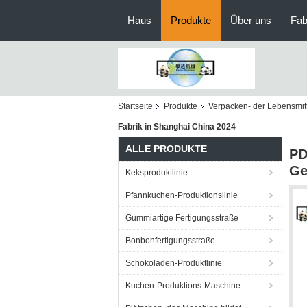
Haus
Produkte
Über uns
Fab
Startseite
Produkte
Verpacken- der Lebensmit
Fabrik in Shanghai China 2024
ALLE PRODUKTE
PD
Ge
Keksproduktlinie
Pfannkuchen-Produktionslinie
Gummiartige Fertigungsstraße
Bonbonfertigungsstraße
Schokoladen-Produktlinie
Kuchen-Produktions-Maschine