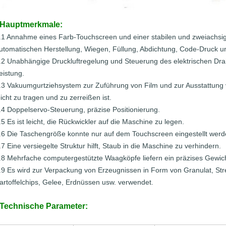
Hauptmerkmale:
.1 Annahme eines Farb-Touchscreen und einer stabilen und zweiachsi
utomatischen Herstellung, Wiegen, Füllung, Abdichtung, Code-Druck 
.2 Unabhängige Druckluftregelung und Steuerung des elektrischen Drah
eistung.
.3 Vakuumgurtziehsystem zur Zuführung von Film und zur Ausstattung v
eicht zu tragen und zu zerreißen ist.
.4 Doppelservo-Steuerung, präzise Positionierung.
.5 Es ist leicht, die Rückwickler auf die Maschine zu legen.
.6 Die Taschengröße konnte nur auf dem Touchscreen eingestellt werd
.7 Eine versiegelte Struktur hilft, Staub in die Maschine zu verhindern.
.8 Mehrfache computergestützte Waagköpfe liefern ein präzises Gewic
.9 Es wird zur Verpackung von Erzeugnissen in Form von Granulat, Str
artoffelchips, Gelee, Erdnüssen usw. verwendet.
Technische Parameter: