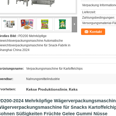
Verpackung Information
Lieferzeit:
Zahlungsbedingungen:
Versorgungsmaterial-Fäh
Kontakt
roßes Bild :
PD200 Mehrköpfige
Gewichtsverpackungsmaschine Automatische
ewichtsverpackungsmaschine für Snack-Fabrik in
Shanghai China 2024
srüstungsname:
Verpackungsmaschine für Kartoffelchips
wendbar:
Nahrungsmittelindustrie
Kekse Produktionslinie
Keks
rvorheben:
,
D200-2024 Mehrköpfige Wägerverpackungsmaschin
ägerverpackungsmaschine für Snacks Kartoffelchi
ohnen Süßigkeiten Früchte Gelee Gummi Nüsse