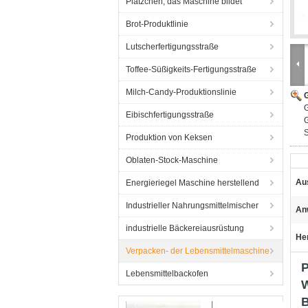
Plätzchen, das Maschine bildet
Brot-Produktlinie
Lutscherfertigungsstraße
Toffee-Süßigkeits-Fertigungsstraße
Milch-Candy-Produktionslinie
G
Eibischfertigungsstraße
G
Produktion von Keksen
Oblaten-Stock-Maschine
Au
Energieriegel Maschine herstellend
Industrieller Nahrungsmittelmischer
An
industrielle Bäckereiausrüstung
He
Verpacken- der Lebensmittelmaschine
P
Lebensmittelbackofen
W
B