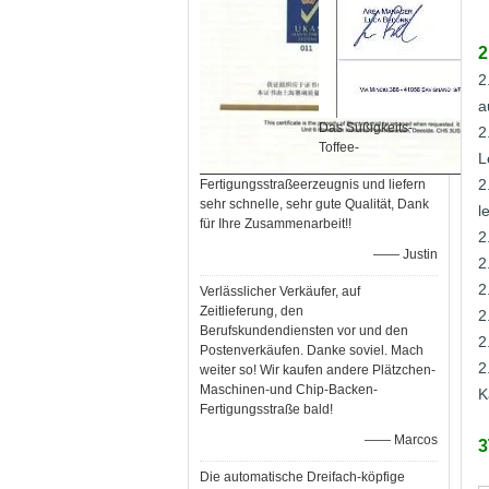
2
2
a
Das Süßigkeits-
2
Toffee-
L
2
Fertigungsstraßeerzeugnis und liefern
sehr schnelle, sehr gute Qualität, Dank
l
für Ihre Zusammenarbeit!!
2
—— Justin
2
2
Verlässlicher Verkäufer, auf
Zeitlieferung, den
2
Berufskundendiensten vor und den
2
Postenverkäufen. Danke soviel. Mach
2
weiter so! Wir kaufen andere Plätzchen-
Maschinen-und Chip-Backen-
K
Fertigungsstraße bald!
—— Marcos
3
Die automatische Dreifach-köpfige