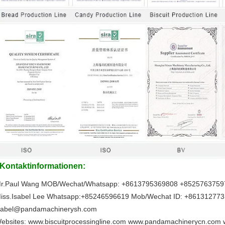
Kontaktinformationen:
r.Paul Wang MOB/Wechat/Whatsapp: +8613795369808 +85257637597
iss.Isabel Lee Whatsapp:+85246596619 Mob/Wechat ID: +861312773
sabel@pandamachinerysh.com
ebsites: www.biscuitprocessingline.com www.pandamachinerycn.co