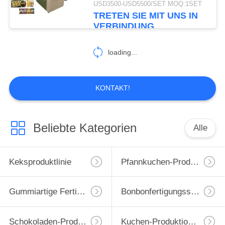
USD3500-USD5500/SET MOQ:1SET
Verpackungsmaschine
TRETEN SIE MIT UNS IN
6
VERBINDUNG
Lutscherfertigungsstraß
loading...
KONTAKT!
5
Beliebte Kategorien
Alle
Toffee-Süßigkeits-
Fertigungsstraße
Keksproduktlinie
Pfannkuchen-Produktionslinie
Gummiartige Fertigungsstraße
Bonbonfertigungsstraße
Schokoladen-Produktlinie
Kuchen-Produktions-Maschine