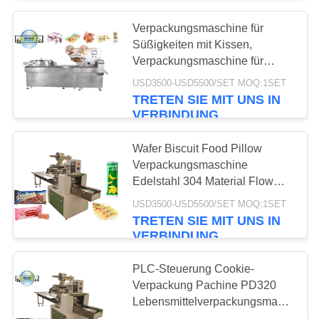
Verpackungsmaschine für
18
Süßigkeiten mit Kissen,
Plätzchen, das
Verpackungsmaschine für
Süßigkeiten mit Kissen,
USD3500-USD5500/SET MOQ:1SET
Maschine bildet
Verpackungsmaschine für
TRETEN SIE MIT UNS IN
Süßigkeiten mit Kuchen
VERBINDUNG
Wafer Biscuit Food Pillow
Verpackungsmaschine
Edelstahl 304 Material Flow
10
Verpackungsmaschine CE ISO
USD3500-USD5500/SET MOQ:1SET
TRETEN SIE MIT UNS IN
Brot-Produktlinie
VERBINDUNG
PLC-Steuerung Cookie-
Verpackung Pachine PD320
Lebensmittelverpackungsmaschine
Einzel Cookie-