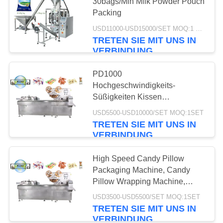
30bags/Min Milk Powder Pouch
Packing
SITEMAP
USD11000-USD15000/SET MOQ:1 Satz
19
TRETEN SIE MIT UNS IN
PRIVACY
VERBINDUNG
Schokoladen-
POLICY
Produktlinie
PD1000
Hochgeschwindigkeits-
Süßigkeiten Kissen
Verpackungsmaschine
USD5500-USD10000/SET MOQ:1SET
Süßigkeiten Kissen
TRETEN SIE MIT UNS IN
Verpackungsmaschine 800-
VERBINDUNG
24
1000Pcs/Min
Kuchen-
High Speed Candy Pillow
Packaging Machine, Candy
Produktions-
Pillow Wrapping Machine,
Süßigkeiten Kuchen
Maschine
USD3500-USD5500/SET MOQ:1SET
Süßigkeiten
TRETEN SIE MIT UNS IN
Verpackungsanlage/Maschine
VERBINDUNG