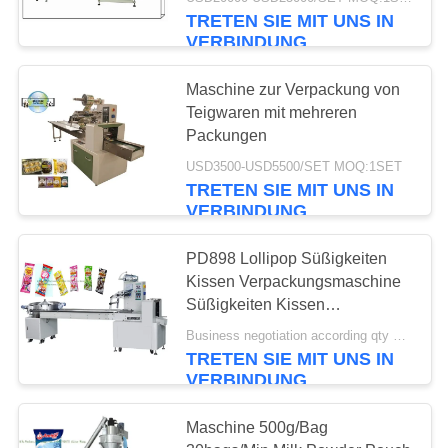
Machine Ausrüstung
TRETEN SIE MIT UNS IN
TRETEN
VERBINDUNG
SIE
13
Maschine zur Verpackung von
MIT
Teigwaren mit mehreren
Gummiartige
UNS
Packungen
Fertigungsstraße
IN
USD3500-USD5500/SET MOQ:1SET
TRETEN SIE MIT UNS IN
VERBINDUNG
VERBINDUNG
NACHRICHTEN
PD898 Lollipop Süßigkeiten
Kissen Verpackungsmaschine
8
Süßigkeiten Kissen
FORDERN
Verpackungsmaschine
Business negotiation according qty MOQ:1 Satz
SIE
Bonbonfertigungsstraße
TRETEN SIE MIT UNS IN
VERBINDUNG
EIN
ZITAT
Maschine 500g/Bag