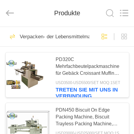
MACHINERY
CO.,LTD.
All
Rights
Produkte
Reserved.
Developed
by
ECER
HAUS
23
Verpacken- der Lebensmittelmaschine
Keksproduktlinie
PRODUKTE
PD320C
Mehrfachbeutelpackmaschine
ÜBER
für Gebäck Croissant Muffin
UNS
Cup
USD3500-USD5500/SET MOQ:1SET
Kuchenverpackungsmaschine
TRETEN SIE MIT UNS IN
High-Tech Einfach zu bedienen
5
VERBINDUNG
FABRIK-
Pfannkuchen-
AUSFLUG
PDN450 Biscuit On Edge
Packing Machine, Biscuit
Produktionslinie
Trayless Packing Machine,
QUALITÄTSKONTROLLE
Biscuit Trays Free Packing
USD20000-USD25000/SET MOQ:1SET