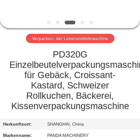
TRETEN
SIE
MIT
Verpacken- der Lebensmittelmaschine
UNS
IN
PD320G
VERBINDUNG
Einzelbeutelverpackungsmaschi
für Gebäck, Croissant-
NACHRICHTEN
Kastard, Schweizer
Rollkuchen, Bäckerei,
FORDERN
Kissenverpackungsmaschine
SIE
EIN
Herkunftsort:
SHANGHAI, China
ZITAT
Markenname:
PANDA MACHINERY