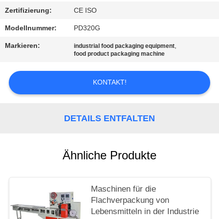
Zertifizierung:
CE ISO
SITEMAP
Modellnummer:
PD320G
Markieren:
,
industrial food packaging equipment
PRIVACY
food product packaging machine
POLICY
KONTAKT!
DETAILS ENTFALTEN
Ähnliche Produkte
Maschinen für die
Flachverpackung von
Lebensmitteln in der Industrie