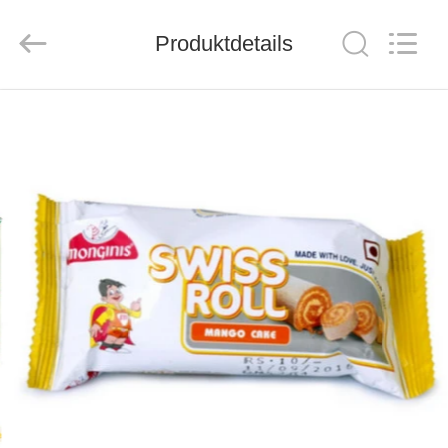
MACHINERY
CO.,LTD.
All
Rights
Produktdetails
Reserved.
Developed
by
ECER
HAUS
PRODUKTE
ÜBER
UNS
FABRIK-
AUSFLUG
QUALITÄTSKONTROLLE