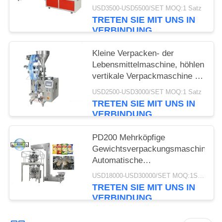
USD3500-USD5500/SET MOQ:1 Satz
TRETEN SIE MIT UNS IN
VERBINDUNG
Kleine Verpacken- der
Lebensmittelmaschine, höhlen
vertikale Verpackmaschine 50
- 500ml
USD2500-USD3000/SET MOQ:1 Satz
TRETEN SIE MIT UNS IN
VERBINDUNG
PD200 Mehrköpfige
Gewichtsverpackungsmaschine
Automatische
Gewichtsverpackungsmaschine
USD18000-USD30000/SET MOQ:1SET
für Snack-Fabrik in Shanghai
TRETEN SIE MIT UNS IN
China 2024
VERBINDUNG