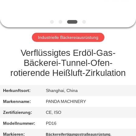
TRETEN
SIE
MIT
Industrielle Bäckereiausrüstung
UNS
IN
Verflüssigtes Erdöl-Gas-
VERBINDUNG
Bäckerei-Tunnel-Ofen-
rotierende Heißluft-Zirkulation
NACHRICHTEN
Herkunftsort:
Shanghai, China
FORDERN
Markenname:
PANDA MACHINERY
SIE
Zertifizierung:
CE, ISO
EIN
Modellnummer:
PD16
ZITAT
Markieren:
,
Bäckereifertigungsstraßeausrüstung