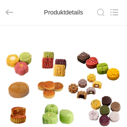
CO.,LTD.
All
Rights
Produktdetails
Reserved.
Developed
by
ECER
HAUS
PRODUKTE
ÜBER
UNS
FABRIK-
AUSFLUG
QUALITÄTSKONTROLLE