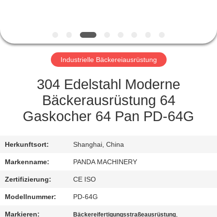
TRETEN
SIE
MIT
Industrielle Bäckereiausrüstung
UNS
IN
304 Edelstahl Moderne
VERBINDUNG
Bäckerausrüstung 64
Gaskocher 64 Pan PD-64G
NACHRICHTEN
Herkunftsort:
Shanghai, China
FORDERN
Markenname:
PANDA MACHINERY
SIE
Zertifizierung:
CE ISO
EIN
Modellnummer:
PD-64G
ZITAT
Markieren:
,
Bäckereifertigungsstraßeausrüstung