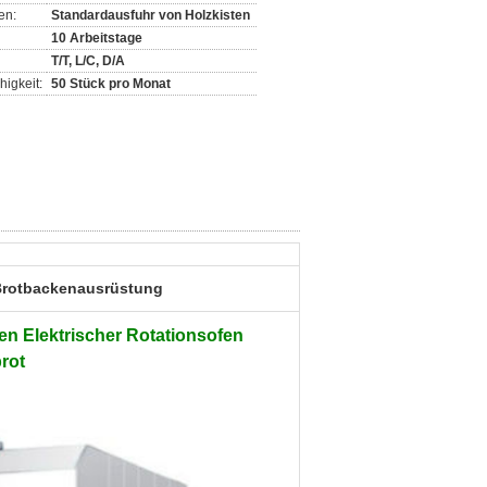
en:
Standardausfuhr von Holzkisten
10 Arbeitstage
T/T, L/C, D/A
igkeit:
50 Stück pro Monat
 Brotbackenausrüstung
n Elektrischer Rotationsofen
rot