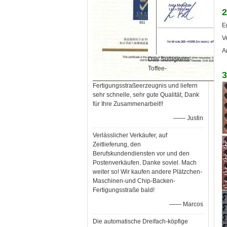
2
E
V
A
Das Süßigkeits-
Toffee-
3
Fertigungsstraßeerzeugnis und liefern
sehr schnelle, sehr gute Qualität, Dank
für Ihre Zusammenarbeit!!
—— Justin
Verlässlicher Verkäufer, auf
Zeitlieferung, den
Berufskundendiensten vor und den
Postenverkäufen. Danke soviel. Mach
weiter so! Wir kaufen andere Plätzchen-
Maschinen-und Chip-Backen-
Fertigungsstraße bald!
—— Marcos
Die automatische Dreifach-köpfige