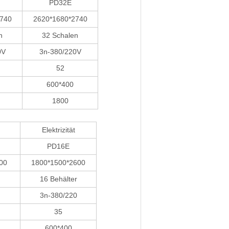
PD32E
740
2620*1680*2740
n
32 Schalen
0V
3n-380/220V
52
600*400
1800
Elektrizität
PD16E
00
1800*1500*2600
16 Behälter
3n-380/220
35
600*400