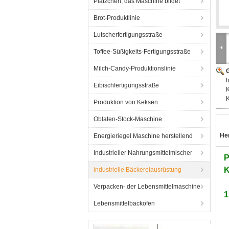
Plätzchen, das Maschine bildet
Brot-Produktlinie
Lutscherfertigungsstraße
Toffee-Süßigkeits-Fertigungsstraße
Milch-Candy-Produktionslinie
G
h
Eibischfertigungsstraße
Produktion von Keksen
Oblaten-Stock-Maschine
He
Energieriegel Maschine herstellend
Industrieller Nahrungsmittelmischer
P
K
industrielle Bäckereiausrüstung
Verpacken- der Lebensmittelmaschine
1
Lebensmittelbackofen