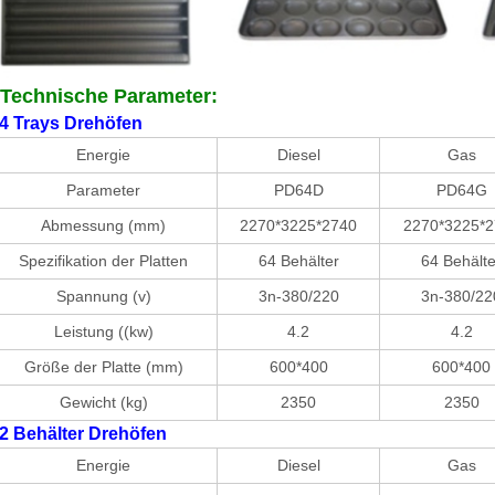
Technische Parameter:
4 Trays Drehöfen
Energie
Diesel
Gas
Parameter
PD64D
PD64G
EINREICHUNGEN
Abmessung (mm)
2270*3225*2740
2270*3225*2
Spezifikation der Platten
64 Behälter
64 Behälte
Spannung (v)
3n-380/220
3n-380/22
Leistung ((kw)
4.2
4.2
Größe der Platte (mm)
600*400
600*400
Gewicht (kg)
2350
2350
2 Behälter Drehöfen
Energie
Diesel
Gas