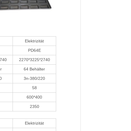
Elektrizität
PD64E
740
2270*3225*2740
r
64 Behälter
0
3n-380/220
58
600*400
2350
Elektrizität