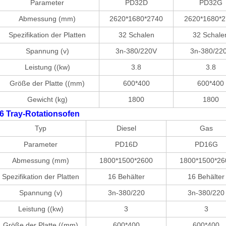
Parameter
PD32D
PD32G
Abmessung (mm)
2620*1680*2740
2620*1680*2
Spezifikation der Platten
32 Schalen
32 Schale
Spannung (v)
3n-380/220V
3n-380/22
Leistung ((kw)
3.8
3.8
Größe der Platte ((mm)
600*400
600*400
Gewicht (kg)
1800
1800
6 Tray-Rotationsofen
Typ
Diesel
Gas
Parameter
PD16D
PD16G
Abmessung (mm)
1800*1500*2600
1800*1500*26
Spezifikation der Platten
16 Behälter
16 Behälter
Spannung (v)
3n-380/220
3n-380/220
Leistung ((kw)
3
3
Größe der Platte ((mm)
600*400
600*400