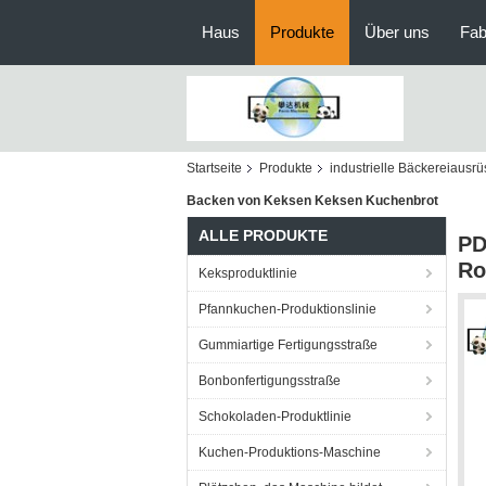
Haus
Produkte
Über uns
Fab
Startseite
Produkte
industrielle Bäckereiausr
Backen von Keksen Keksen Kuchenbrot
ALLE PRODUKTE
PD
Ro
Keksproduktlinie
Pfannkuchen-Produktionslinie
Gummiartige Fertigungsstraße
Bonbonfertigungsstraße
Schokoladen-Produktlinie
Kuchen-Produktions-Maschine