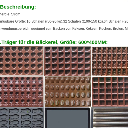
Beschreibung:
nergie: Strom
erfügbare Größe: 16 Schalen ((50-90 kg)
,
32 Schalen ((100-150 kg)
,
64 Schalen ((2
nwendungsbereich: geeignet zum Backen von Keksen, Keksen, Kuchen, Broten, 
.Träger für die Bäckerei, Größe: 600*400MM: