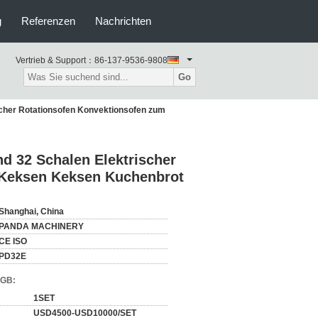
g
Referenzen
Nachrichten
Vertrieb & Support：
86-137-9536-9808
Go
scher Rotationsofen Konvektionsofen zum
d 32 Schalen Elektrischer
 Keksen Keksen Kuchenbrot
Shanghai, China
PANDA MACHINERY
CE ISO
PD32E
AGB:
1SET
USD4500-USD10000/SET