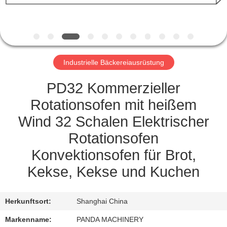
TRETEN
SIE
MIT
Industrielle Bäckereiausrüstung
UNS
IN
PD32 Kommerzieller
VERBINDUNG
Rotationsofen mit heißem
Wind 32 Schalen Elektrischer
NACHRICHTEN
Rotationsofen
Konvektionsofen für Brot,
FORDERN
Kekse, Kekse und Kuchen
SIE
EIN
Herkunftsort:
Shanghai China
ZITAT
Markenname:
PANDA MACHINERY