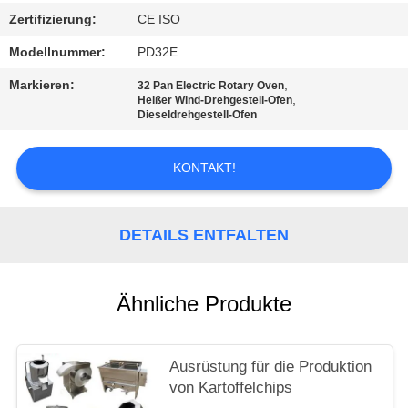
Zertifizierung:
CE ISO
SITEMAP
Modellnummer:
PD32E
Markieren:
,
32 Pan Electric Rotary Oven
PRIVACY
,
Heißer Wind-Drehgestell-Ofen
Dieseldrehgestell-Ofen
POLICY
KONTAKT!
DETAILS ENTFALTEN
Ähnliche Produkte
Ausrüstung für die Produktion
von Kartoffelchips