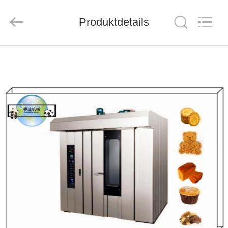
CO.,LTD.
All
Rights
Produktdetails
Reserved.
Developed
by
ECER
HAUS
PRODUKTE
ÜBER
UNS
FABRIK-
AUSFLUG
QUALITÄTSKONTROLLE