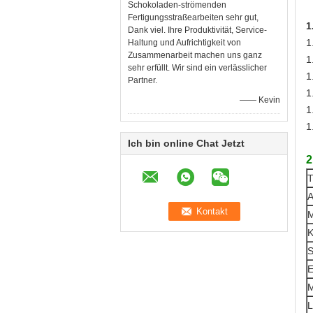
Schokoladen-strömenden
Fertigungsstraßearbeiten sehr gut,
1
Dank viel. Ihre Produktivität, Service-
1
Haltung und Aufrichtigkeit von
Zusammenarbeit machen uns ganz
1
sehr erfüllt. Wir sind ein verlässlicher
1
Partner.
1
—— Kevin
1
1
Ich bin online Chat Jetzt
2
T
A
M
K
S
E
M
L