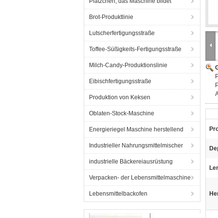
Plätzchen, das Maschine bildet
Brot-Produktlinie
Lutscherfertigungsstraße
Toffee-Süßigkeits-Fertigungsstraße
Milch-Candy-Produktionslinie
G
P
Eibischfertigungsstraße
P
Produktion von Keksen
Oblaten-Stock-Maschine
Pr
Energieriegel Maschine herstellend
Industrieller Nahrungsmittelmischer
Dep
industrielle Bäckereiausrüstung
Le
Verpacken- der Lebensmittelmaschine
Lebensmittelbackofen
He