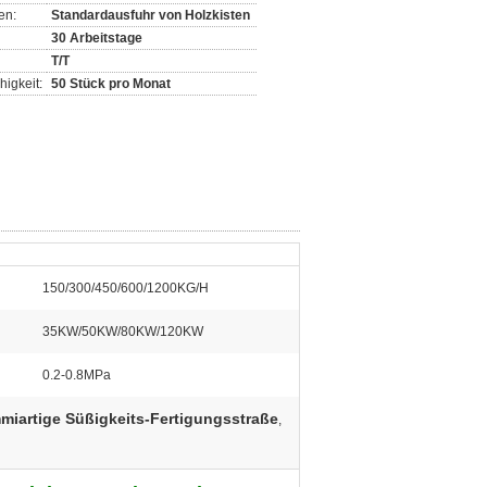
en:
Standardausfuhr von Holzkisten
30 Arbeitstage
T/T
igkeit:
50 Stück pro Monat
150/300/450/600/1200KG/H
35KW/50KW/80KW/120KW
0.2-0.8MPa
miartige Süßigkeits-Fertigungsstraße
,