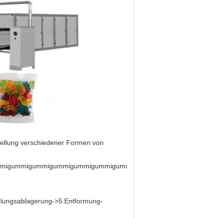
stellung verschiedener Formen von
mmigummigummigummigummigummigummigummigummigummigumm
lungsablagerung->5.Entformung-