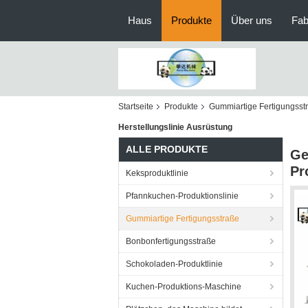
Haus
Produkte
Über uns
Fab
Startseite
Produkte
Gummiartige Fertigungsst
Herstellungslinie Ausrüstung
ALLE PRODUKTE
Ge
Pr
Keksproduktlinie
Pfannkuchen-Produktionslinie
Gummiartige Fertigungsstraße
Bonbonfertigungsstraße
Schokoladen-Produktlinie
Kuchen-Produktions-Maschine