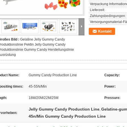
Verpackung Information
Lieferzeit:
Zahlungsbedingungen:
Versorgungsmaterial-Fäh
Kontakt
roßes Bild :
Gelatine Jelly Gummy Candy
roduktionslinie Pektin Jelly Gummy Candy
roduktionslinie Gummy Candy Herstellungslinie
Ausrüstung
oduct Name:
Gummy Candy Production Line
Capacity:
ositing times:
45-55N/Min
Power:
ngth:
18M/20M/22M/25M
Pressure:
Jelly Gummy Candy Production Line
Gelatine-gum
,
rvorheben:
45n/Min Gummy Candy Production Line