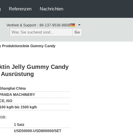
g
Referenzen
Nachrichten
Vertrieb & Support：
86-137-9536-9808
Go
dy Produktionslinie Gummy Candy
ektin Jelly Gummy Candy
e Ausrüstung
Shanghai China
PANDA MACHINERY
CE, ISO
100 kg/h bis 1500 kg/h
AGB:
1 Satz
USD50000-USD800000/SET