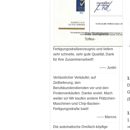
Das Süßigkeits-
Toffee-
Fertigungsstraßeerzeugnis und liefern
sehr schnelle, sehr gute Qualität, Dank
für Ihre Zusammenarbeit!!
—— Justin
Verlässlicher Verkäufer, auf
1
Zeitlieferung, den
D
Berufskundendiensten vor und den
G
Postenverkäufen. Danke soviel. Mach
weiter so! Wir kaufen andere Plätzchen-
(
Maschinen-und Chip-Backen-
Fertigungsstraße bald!
1
—— Marcos
1
>
Die automatische Dreifach-köpfige