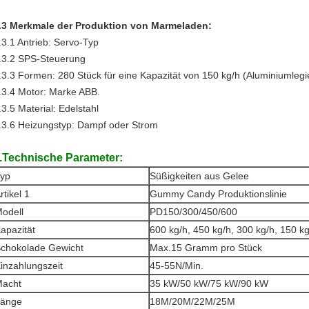
.3 Merkmale der Produktion von Marmeladen:
.3.1 Antrieb: Servo-Typ
.3.2 SPS-Steuerung
.3.3 Formen: 280 Stück für eine Kapazität von 150 kg/h (Aluminiumlegi
.3.4 Motor: Marke ABB.
.3.5 Material: Edelstahl
.3.6 Heizungstyp: Dampf oder Strom
.Technische Parameter:
yp
Süßigkeiten aus Gelee
Hinterlass eine Nachricht
rtikel 1
Gummy Candy Produktionslinie
Wir rufen Sie bald zurück!
odell
PD150/300/450/600
apazität
600 kg/h, 450 kg/h, 300 kg/h, 150 k
chokolade Gewicht
Max.15 Gramm pro Stück
inzahlungszeit
45-55N/Min.
acht
35 kW/50 kW/75 kW/90 kW
änge
18M/20M/22M/25M