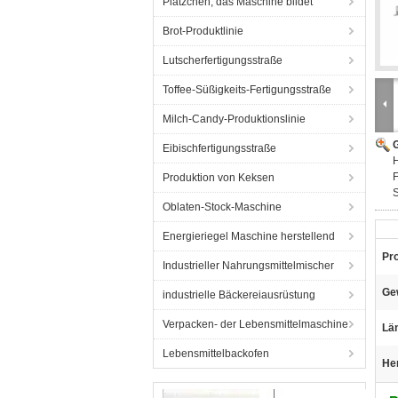
Plätzchen, das Maschine bildet
Brot-Produktlinie
Lutscherfertigungsstraße
Toffee-Süßigkeits-Fertigungsstraße
Milch-Candy-Produktionslinie
G
Eibischfertigungsstraße
H
F
Produktion von Keksen
S
Oblaten-Stock-Maschine
Energieriegel Maschine herstellend
Pr
Industrieller Nahrungsmittelmischer
Ge
industrielle Bäckereiausrüstung
Verpacken- der Lebensmittelmaschine
Lä
Lebensmittelbackofen
He