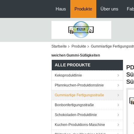
Haus
Produkte
Über uns
Fab
Startseite
Produkte
Gummiartige Fertigungsst
weichen Gummi-Süßigkeiten
ALLE PRODUKTE
PD
Sü
Keksproduktlinie
Sü
Pfannkuchen-Produktionslinie
Gummiartige Fertigungsstraße
Bonbonfertigungsstraße
Schokoladen-Produktlinie
Kuchen-Produktions-Maschine