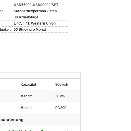
USD55000-USD80000/SET
en:
Standardexportholzkisten
30 Arbeitstage
L / C, T / T, Western Union
igkeit:
50 Stück pro Monat
Kapazität:
300kg/h
Macht:
30 kW
Modell:
PD300
sausrüstung