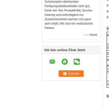
Schokoladen-strömenden
4
Fertigungsstraßearbeiten sehr gut,
Dank viel. Ihre Produktivität, Service-
4
Haltung und Aufrichtigkeit von
4
Zusammenarbeit machen uns ganz
sehr erfüllt. Wir sind ein verlässlicher
Partner.
5
—— Kevin
6
Z
Ich bin online Chat Jetzt
S
A
K
T
V
6