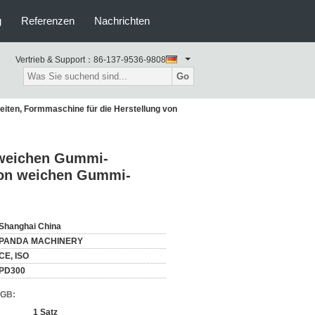
g
Referenzen
Nachrichten
Vertrieb & Support：
86-137-9536-9808
Go
iten, Formmaschine für die Herstellung von
 weichen Gummi-
 von weichen Gummi-
Shanghai China
PANDA MACHINERY
CE, ISO
PD300
AGB:
1 Satz