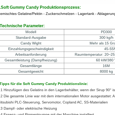
.Soft Gummy Candy Produktionsprozess:
emischtes Gelatine/Pektin - Zuckerschmelzen - Lagertank - Ablagerun
Technische Parameter:
Modell
PD300
Standard-Ausgabe
300 kg/h
Candy Wight
Mehr als 15 G
Einzahlungsgeschwindigkeit
45-55
Arbeitsanforderung
Raumtemperatur: 20~25°C
Gesamtleistung (Dampfheizung)
60 kW/380 
Gesamtlänge
16M
Gesamtgewicht
8000 kg
Tipps für die Soft Gummy Candy Produktionslinie:
.1 Hinzufügen des Gelatins in den Lagerbehälter, wenn der Sirup 90° is
.2 Die gesamte Linie war mit dem internationalen Motor ausgestattet: 
itsubishi PLC-Steuerung, Servomotor, Copland AC, SS-Materialien
.3 Dampf- oder elektrische Heizung
.4 Essenz- und Pigmentpumpe mit der Maschine installiert.