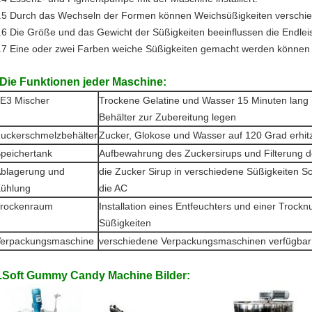
.5 Durch das Wechseln der Formen können Weichsüßigkeiten verschie
.6 Die Größe und das Gewicht der Süßigkeiten beeinflussen die Endlei
.7 Eine oder zwei Farben weiche Süßigkeiten gemacht werden können
Die Funktionen jeder Maschine:
E3 Mischer
Trockene Gelatine und Wasser 15 Minuten lang
Behälter zur Zubereitung legen
uckerschmelzbehälter
Zucker, Glokose und Wasser auf 120 Grad erhit
peichertank
Aufbewahrung des Zuckersirups und Filterung d
blagerung und
die Zucker Sirup in verschiedene Süßigkeiten 
Hinterlass eine Nachricht
ühlung
die AC
rockenraum
Installation eines Entfeuchters und einer Trock
Wir rufen Sie bald zurück!
Süßigkeiten
erpackungsmaschine
verschiedene Verpackungsmaschinen verfügbar
.Soft Gummy Candy Machine Bilder: