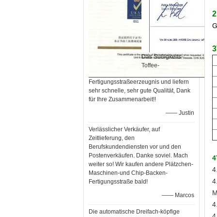
2
G
3
Das Süßigkeits-
Toffee-
Fertigungsstraßeerzeugnis und liefern
sehr schnelle, sehr gute Qualität, Dank
für Ihre Zusammenarbeit!!
—— Justin
Verlässlicher Verkäufer, auf
Zeitlieferung, den
Berufskundendiensten vor und den
Postenverkäufen. Danke soviel. Mach
4
weiter so! Wir kaufen andere Plätzchen-
4
Maschinen-und Chip-Backen-
4
Fertigungsstraße bald!
M
—— Marcos
4
Die automatische Dreifach-köpfige
4