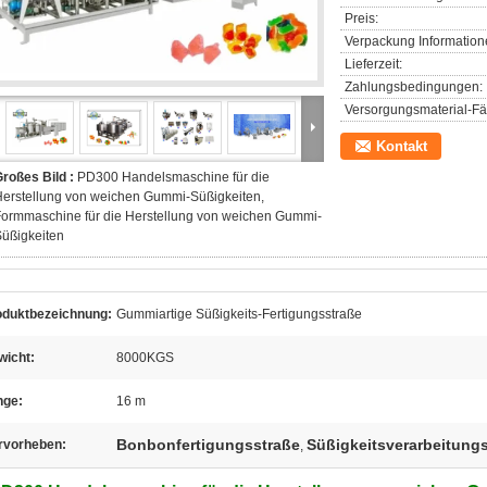
Preis:
Verpackung Information
Lieferzeit:
Zahlungsbedingungen:
Versorgungsmaterial-Fäh
Kontakt
roßes Bild :
PD300 Handelsmaschine für die
erstellung von weichen Gummi-Süßigkeiten,
ormmaschine für die Herstellung von weichen Gummi-
üßigkeiten
oduktbezeichnung:
Gummiartige Süßigkeits-Fertigungsstraße
wicht:
8000KGS
nge:
16 m
Bonbonfertigungsstraße
Süßigkeitsverarbeitung
rvorheben:
,