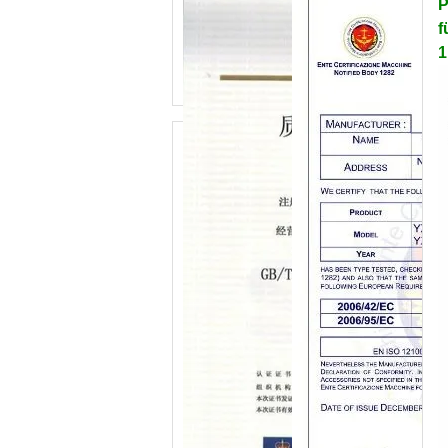
P
f
1