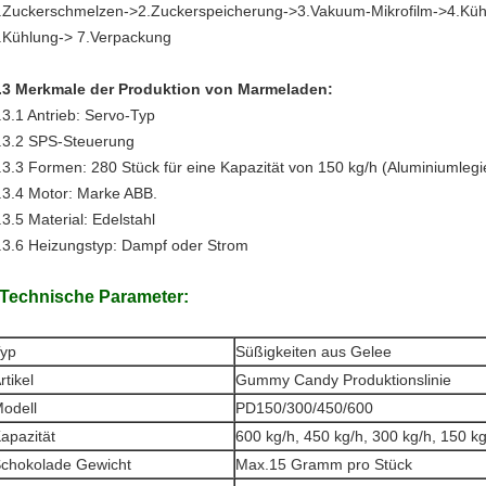
.Zuckerschmelzen->2.Zuckerspeicherung->3.Vakuum-Mikrofilm->4.Küh
.Kühlung-> 7.Verpackung
.3 Merkmale der Produktion von Marmeladen:
.3.1 Antrieb: Servo-Typ
.3.2 SPS-Steuerung
.3.3 Formen: 280 Stück für eine Kapazität von 150 kg/h (Aluminiumlegi
.3.4 Motor: Marke ABB.
.3.5 Material: Edelstahl
.3.6 Heizungstyp: Dampf oder Strom
Technische Parameter:
yp
Süßigkeiten aus Gelee
rtikel
Gummy Candy Produktionslinie
odell
PD150/300/450/600
apazität
600 kg/h, 450 kg/h, 300 kg/h, 150 k
chokolade Gewicht
Max.15 Gramm pro Stück