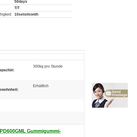
50days
T/T
igkeit:
10sets/month
300kg pro Stunde
apazität:
Erhältlich
ewohnheit:
n PD600GML Gummigummi-