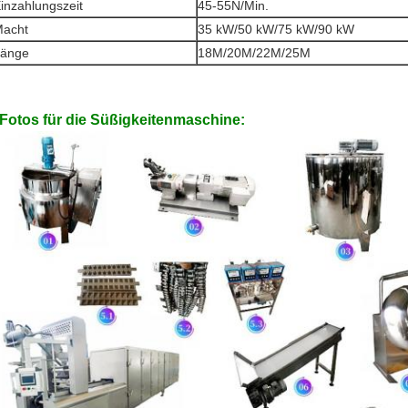
inzahlungszeit
45-55N/Min.
acht
35 kW/50 kW/75 kW/90 kW
änge
18M/20M/22M/25M
Fotos für die Süßigkeitenmaschine: