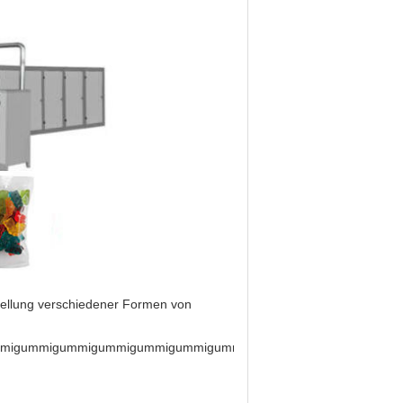
stellung verschiedener Formen von
mmigummigummigummigummigummigummigummigummigummigumm