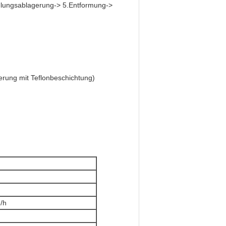
lungsablagerung-> 5.Entformung->
erung mit Teflonbeschichtung)
g/h