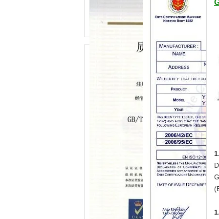
G
1
D
G
(
1