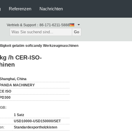
g
Referenzen
Nachrichten
Vertrieb & Support：
86-171-6211-5888
Go
ßigkeit gelatim softcandy Werkzeugmaschinen
kg /h CER-ISO-
hinen
Shanghai, China
PANDA MACHINERY
CE ISO
PD300
AGB:
1 Satz
USD10000-USD150000/SET
en:
Standardexportholzkisten