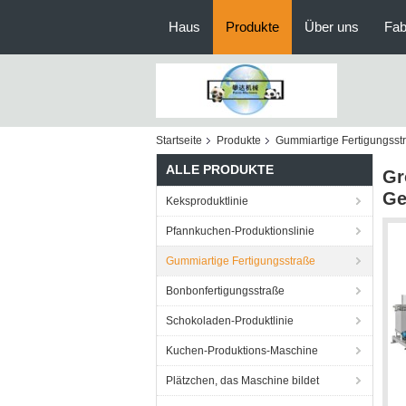
Haus
Produkte
Über uns
Fab
Startseite
Produkte
Gummiartige Fertigungsst
ALLE PRODUKTE
Gr
Ge
Keksproduktlinie
Pfannkuchen-Produktionslinie
Gummiartige Fertigungsstraße
Bonbonfertigungsstraße
Schokoladen-Produktlinie
Kuchen-Produktions-Maschine
Plätzchen, das Maschine bildet