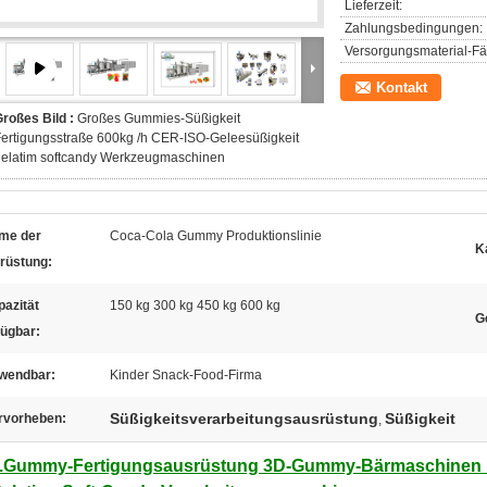
Lieferzeit:
Zahlungsbedingungen:
Versorgungsmaterial-Fäh
Kontakt
roßes Bild :
Großes Gummies-Süßigkeit
ertigungsstraße 600kg /h CER-ISO-Geleesüßigkeit
gelatim softcandy Werkzeugmaschinen
me der
Coca-Cola Gummy Produktionslinie
K
rüstung:
azität
150 kg 300 kg 450 kg 600 kg
G
fügbar:
wendbar:
Kinder Snack-Food-Firma
Süßigkeitsverarbeitungsausrüstung
Süßigkeit
rvorheben:
,
.Gummy-Fertigungsausrüstung 3D-Gummy-Bärmaschine