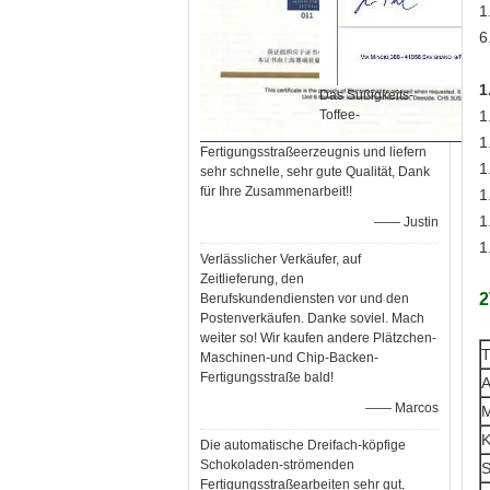
1
6
1
Das Süßigkeits-
Toffee-
1
1
Fertigungsstraßeerzeugnis und liefern
1
sehr schnelle, sehr gute Qualität, Dank
für Ihre Zusammenarbeit!!
1
1
—— Justin
1
Verlässlicher Verkäufer, auf
Zeitlieferung, den
2
Berufskundendiensten vor und den
Postenverkäufen. Danke soviel. Mach
weiter so! Wir kaufen andere Plätzchen-
T
Maschinen-und Chip-Backen-
Fertigungsstraße bald!
A
—— Marcos
M
K
Die automatische Dreifach-köpfige
Schokoladen-strömenden
S
Fertigungsstraßearbeiten sehr gut,