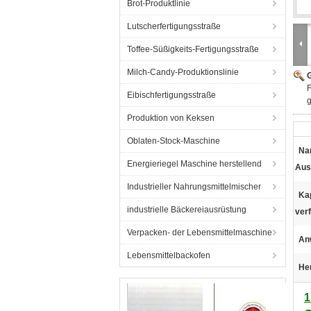
Brot-Produktlinie
Lutscherfertigungsstraße
Toffee-Süßigkeits-Fertigungsstraße
Milch-Candy-Produktionslinie
G
F
Eibischfertigungsstraße
Produktion von Keksen
Oblaten-Stock-Maschine
Na
Energieriegel Maschine herstellend
Aus
Industrieller Nahrungsmittelmischer
Kap
industrielle Bäckereiausrüstung
ver
Verpacken- der Lebensmittelmaschine
An
Lebensmittelbackofen
He
1