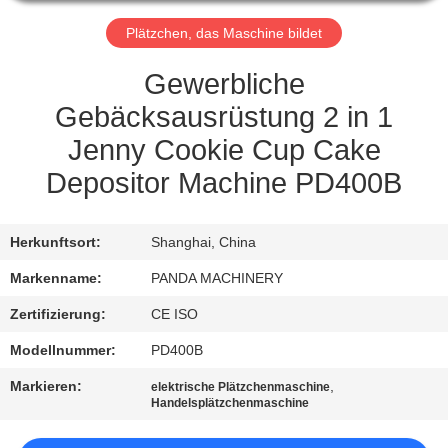
TRETEN
Plätzchen, das Maschine bildet
SIE
Gewerbliche
MIT
Gebäcksausrüstung 2 in 1
UNS
Jenny Cookie Cup Cake
IN
Depositor Machine PD400B
VERBINDUNG
Herkunftsort:
Shanghai, China
NACHRICHTEN
Markenname:
PANDA MACHINERY
Zertifizierung:
CE ISO
FORDERN
Modellnummer:
PD400B
SIE
Markieren:
,
EIN
elektrische Plätzchenmaschine
Handelsplätzchenmaschine
ZITAT