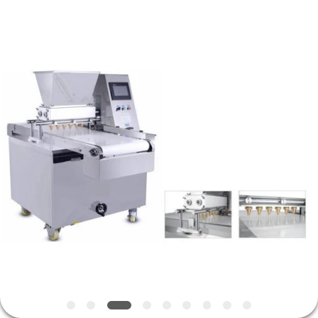
CO.,LTD.
All
Rights
Reserved.
Developed
by
ECER
HAUS
PRODUKTE
ÜBER
UNS
FABRIK-
AUSFLUG
QUALITÄTSKONTROLLE