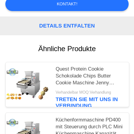
KONTAKT!
SITEMAP
DETAILS ENTFALTEN
PRIVACY
POLICY
Ähnliche Produkte
Quest Protein Cookie
Schokolade Chips Butter
Cookie Maschine Jenny
Cookie Machiner 0,75KW
Verhandelbar MOQ:Verhandlung
Servomotor Halbautomatisch
TRETEN SIE MIT UNS IN
VERBINDUNG
Küchenformmaschine PD400
mit Steuerung durch PLC Mini
Küchenmaschine Kapazität