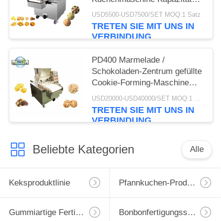
100 kg/h / 200 kg/h
USD5500-USD7500/SET MOQ:1 Satz
TRETEN SIE MIT UNS IN
VERBINDUNG
PD400 Marmelade /
Schokoladen-Zentrum gefüllte
Cookie-Forming-Maschine
Produktionslinie Jenny
USD20000-USD40000/SET MOQ:1 Satz
Cookie-Verarbeitung
TRETEN SIE MIT UNS IN
Maschinen
VERBINDUNG
Beliebte Kategorien
Alle
Keksproduktlinie
Pfannkuchen-Produktionslinie
Gummiartige Fertigungsstraße
Bonbonfertigungsstraße