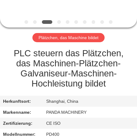
TRETEN
SIE
MIT
Plätzchen, das Maschine bildet
UNS
IN
PLC steuern das Plätzchen,
VERBINDUNG
das Maschinen-Plätzchen-
Galvaniseur-Maschinen-
NACHRICHTEN
Hochleistung bildet
FORDERN
Herkunftsort:
Shanghai, China
SIE
Markenname:
PANDA MACHINERY
EIN
Zertifizierung:
CE ISO
ZITAT
Modellnummer:
PD400