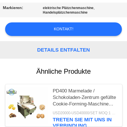
Markieren:
,
elektrische Plätzchenmaschine
SITEMAP
Handelsplätzchenmaschine
PRIVACY
KONTAKT!
POLICY
DETAILS ENTFALTEN
Ähnliche Produkte
PD400 Marmelade /
Schokoladen-Zentrum gefüllte
Cookie-Forming-Maschine
Produktionslinie Jenny
USD20000-USD40000/SET MOQ:1 Satz
Cookie-Verarbeitung
TRETEN SIE MIT UNS IN
Maschinen
VERBINDUNG