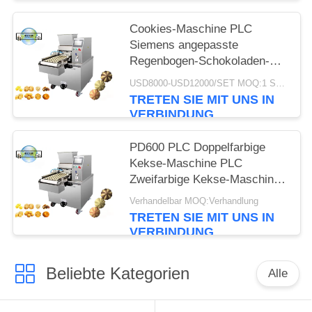
Cookies-Maschine PLC
Siemens angepasste
Regenbogen-Schokoladen-
Chips-Cookies
USD8000-USD12000/SET MOQ:1 Satz
Drahtgeschnittener Cookie-
TRETEN SIE MIT UNS IN
Depositor-Maschine
VERBINDUNG
PD600 PLC Doppelfarbige
Kekse-Maschine PLC
Zweifarbige Kekse-Maschine
Cookie-Depositor
Verhandelbar MOQ:Verhandlung
TRETEN SIE MIT UNS IN
VERBINDUNG
Beliebte Kategorien
Alle