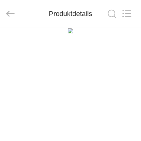
CO.,LTD.
All
Rights
Produktdetails
Reserved.
Developed
by
ECER
HAUS
PRODUKTE
ÜBER
UNS
FABRIK-
AUSFLUG
QUALITÄTSKONTROLLE