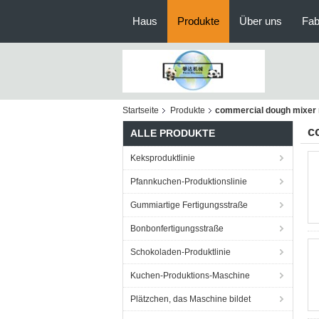
Haus
Produkte
Über uns
Fab
Startseite
Produkte
commercial dough mixer
c
ALLE PRODUKTE
Keksproduktlinie
Pfannkuchen-Produktionslinie
Gummiartige Fertigungsstraße
Bonbonfertigungsstraße
Schokoladen-Produktlinie
Kuchen-Produktions-Maschine
Plätzchen, das Maschine bildet