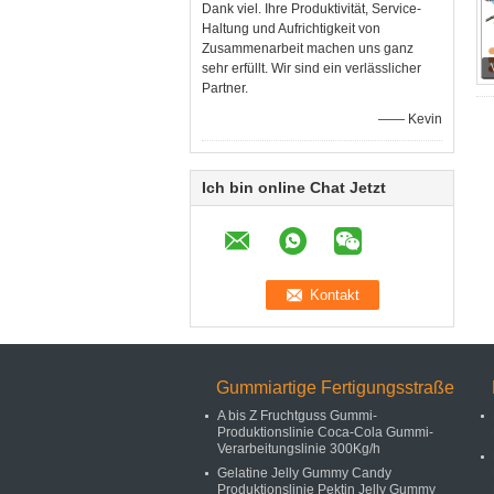
Dank viel. Ihre Produktivität, Service-
Haltung und Aufrichtigkeit von
Zusammenarbeit machen uns ganz
sehr erfüllt. Wir sind ein verlässlicher
Partner.
—— Kevin
Ich bin online Chat Jetzt
Gummiartige Fertigungsstraße
A bis Z Fruchtguss Gummi-
Produktionslinie Coca-Cola Gummi-
Verarbeitungslinie 300Kg/h
Gelatine Jelly Gummy Candy
Produktionslinie Pektin Jelly Gummy