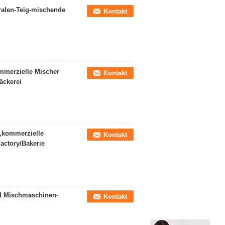
iralen-Teig-mischende
Kontakt
mmerzielle Mischer
Kontakt
äckerei
p,kommerzielle
Kontakt
actory/Bakerie
nd Mischmaschinen-
Kontakt