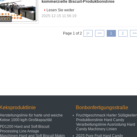
kommerzielle Biscuit-Produktionslinie
Lesen Sie weiter
2025-12-15 11:56:19
Page 1 of 2
|<
<<
1
2
>>
Keksproduktlinie
Bonbonfertigungsstraße
Herstellungslinie für harte und weiche
Fruchtgeschmack Harter Süßigkeite
Kekse 1000 kg/h Großkapazität
Produktionslinie Hard Candy
Verarbeitungslinie Ausrüstung Hard
PD1200 Hard and Soft Biscuit
Candy Machinery Linien
Processing Line Anlage
Maschinen,Hard and Soft Biscuit Makin
2025 Pure Fruit Hard Candy