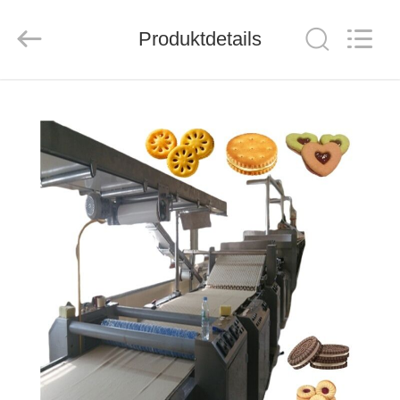
CO.,LTD.
All
Rights
Produktdetails
Reserved.
Developed
by
ECER
HAUS
PRODUKTE
ÜBER
UNS
FABRIK-
AUSFLUG
QUALITÄTSKONTROLLE