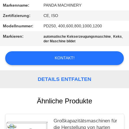
Markenname:
PANDA MACHINERY
SITEMAP
Zertifizierung:
CE, ISO
Modellnummer:
PD250, 400,600,800,1000,1200
PRIVACY
Markieren:
,
,
automatische Kekserzeugungsmaschine
Keks
POLICY
der Maschine bildet
KONTAKT!
DETAILS ENTFALTEN
Ähnliche Produkte
Großkapazitätsmaschinen für
die Herstellung von harten