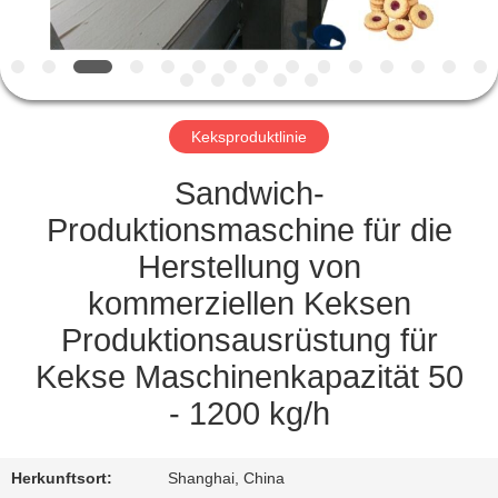
TRETEN
SIE
MIT
Keksproduktlinie
UNS
IN
Sandwich-
VERBINDUNG
Produktionsmaschine für die
Herstellung von
NACHRICHTEN
kommerziellen Keksen
Produktionsausrüstung für
FORDERN
Kekse Maschinenkapazität 50
SIE
- 1200 kg/h
EIN
ZITAT
Herkunftsort:
Shanghai, China