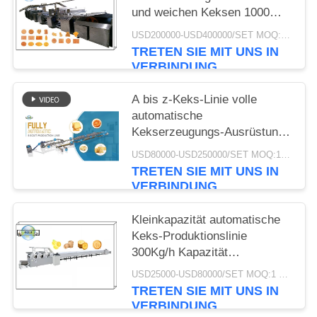
und weichen Keksen 1000
kg/h
USD200000-USD400000/SET MOQ:1 Satz
TRETEN SIE MIT UNS IN
VERBINDUNG
A bis z-Keks-Linie volle
automatische
Kekserzeugungs-Ausrüstung
der Keks-Produktlinie-
USD80000-USD250000/SET MOQ:1 Satz
500kg/H
TRETEN SIE MIT UNS IN
VERBINDUNG
Kleinkapazität automatische
Keks-Produktionslinie
300Kg/h Kapazität
Edelstahlmaterial
USD25000-USD80000/SET MOQ:1 Satz
TRETEN SIE MIT UNS IN
VERBINDUNG