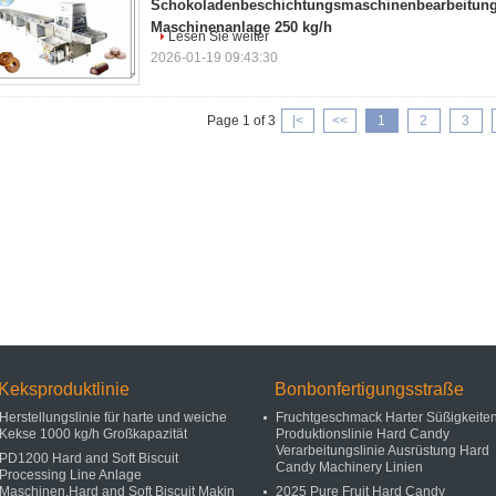
Schokoladenbeschichtungsmaschinenbearbeitun
Maschinenanlage 250 kg/h
Lesen Sie weiter
2026-01-19 09:43:30
Page 1 of 3
|<
<<
1
2
3
Keksproduktlinie
Bonbonfertigungsstraße
Herstellungslinie für harte und weiche
Fruchtgeschmack Harter Süßigkeite
Kekse 1000 kg/h Großkapazität
Produktionslinie Hard Candy
Verarbeitungslinie Ausrüstung Hard
PD1200 Hard and Soft Biscuit
Candy Machinery Linien
Processing Line Anlage
Maschinen,Hard and Soft Biscuit Makin
2025 Pure Fruit Hard Candy