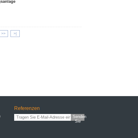
gsanlage
>>
>|
Referenzen
n
Senden
Sie