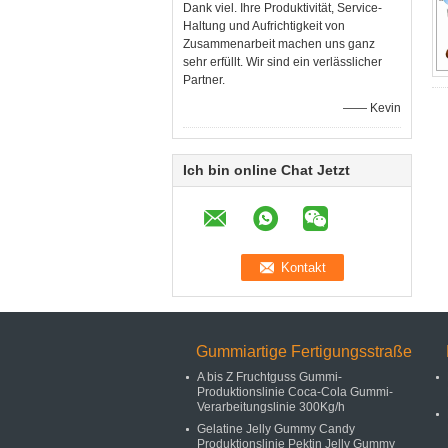
Dank viel. Ihre Produktivität, Service-
Haltung und Aufrichtigkeit von
Zusammenarbeit machen uns ganz
sehr erfüllt. Wir sind ein verlässlicher
Partner.
—— Kevin
Ich bin online Chat Jetzt
Gummiartige Fertigungsstraße
A bis Z Fruchtguss Gummi-
Produktionslinie Coca-Cola Gummi-
Verarbeitungslinie 300Kg/h
Gelatine Jelly Gummy Candy
Produktionslinie Pektin Jelly Gummy