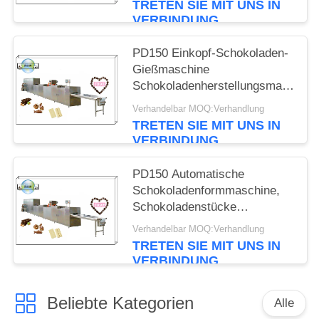
TRETEN SIE MIT UNS IN
VERBINDUNG
PD150 Einkopf-Schokoladen-
Gießmaschine
Schokoladenherstellungsmaschine
Schokoladenablagermaschine
Verhandelbar MOQ:Verhandlung
TRETEN SIE MIT UNS IN
VERBINDUNG
PD150 Automatische
Schokoladenformmaschine,
Schokoladenstücke
Ablagerungslinie,
Verhandelbar MOQ:Verhandlung
Schokoladengussmaschine
TRETEN SIE MIT UNS IN
Ausrüstung
VERBINDUNG
Beliebte Kategorien
Alle