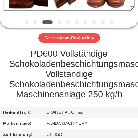
TRETEN
SIE
MIT
Schokoladen-Produktlinie
UNS
IN
PD600 Vollständige
VERBINDUNG
Schokoladenbeschichtungsmasc
Vollständige
NACHRICHTEN
Schokoladenbeschichtungsmasc
Maschinenanlage 250 kg/h
FORDERN
SIE
Herkunftsort:
SHANGHAI, China
EIN
Markenname:
PANDA MACHINERY
ZITAT
Zertifizierung:
CE, ISO