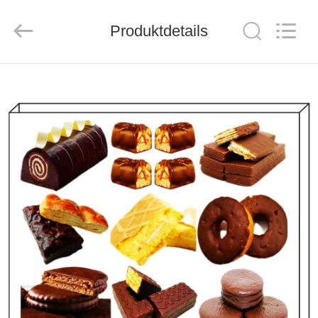
CO.,LTD.
All
Rights
Reserved.
Produktdetails
Developed
by
ECER
HAUS
PRODUKTE
ÜBER
UNS
FABRIK-
AUSFLUG
QUALITÄTSKONTROLLE