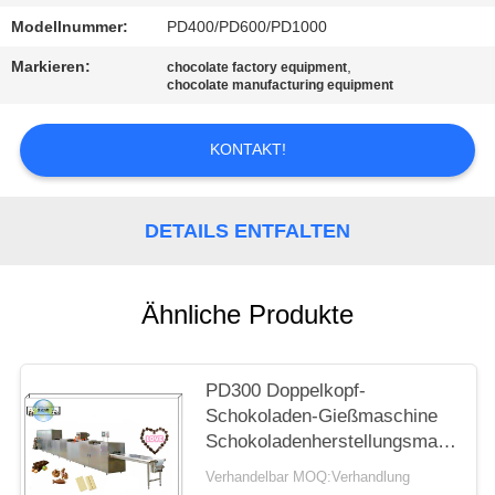
Modellnummer:
PD400/PD600/PD1000
SITEMAP
Markieren:
,
chocolate factory equipment
chocolate manufacturing equipment
PRIVACY
POLICY
KONTAKT!
DETAILS ENTFALTEN
Ähnliche Produkte
PD300 Doppelkopf-
Schokoladen-Gießmaschine
Schokoladenherstellungsmaschine
Schokoladenablagermaschine
Verhandelbar MOQ:Verhandlung