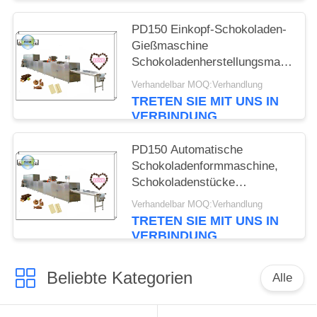
PD150 Einkopf-Schokoladen-
Gießmaschine
Schokoladenherstellungsmaschine
Schokoladenablagermaschine
Verhandelbar MOQ:Verhandlung
TRETEN SIE MIT UNS IN
VERBINDUNG
PD150 Automatische
Schokoladenformmaschine,
Schokoladenstücke
Ablagerungslinie,
Verhandelbar MOQ:Verhandlung
Schokoladengussmaschine
TRETEN SIE MIT UNS IN
Ausrüstung
VERBINDUNG
Beliebte Kategorien
Alle