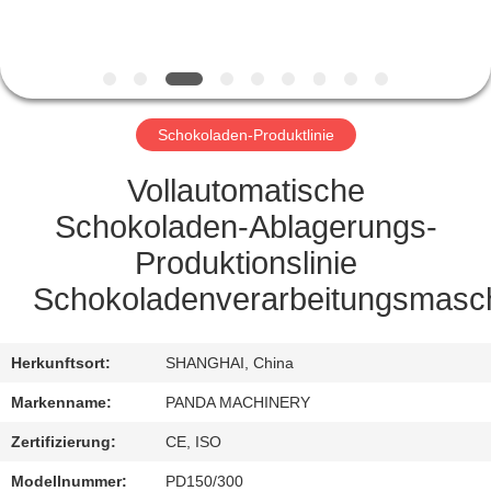
TRETEN
SIE
MIT
Schokoladen-Produktlinie
UNS
IN
Vollautomatische
VERBINDUNG
Schokoladen-Ablagerungs-
Produktionslinie
NACHRICHTEN
Schokoladenverarbeitungsmasc
FORDERN
Herkunftsort:
SHANGHAI, China
SIE
Markenname:
PANDA MACHINERY
EIN
Zertifizierung:
CE, ISO
ZITAT
Modellnummer:
PD150/300