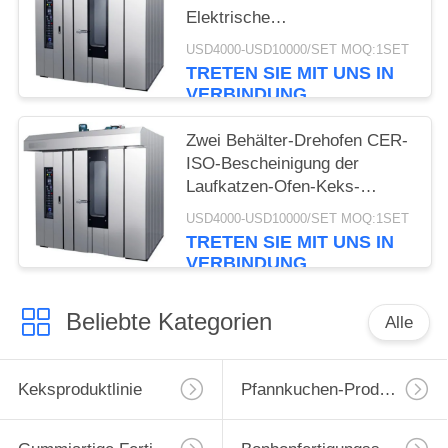
Elektrische
Konvektionshersteller 32
USD4000-USD10000/SET MOQ:1SET
Panne Kommerzielles
TRETEN SIE MIT UNS IN
Doppelregal zum Backen von
VERBINDUNG
Kuchenkuchen
Zwei Behälter-Drehofen CER-
ISO-Bescheinigung der
Laufkatzen-Ofen-Keks-
Produktlinie-64
USD4000-USD10000/SET MOQ:1SET
TRETEN SIE MIT UNS IN
VERBINDUNG
Beliebte Kategorien
Alle
Keksproduktlinie
Pfannkuchen-Produktionslinie