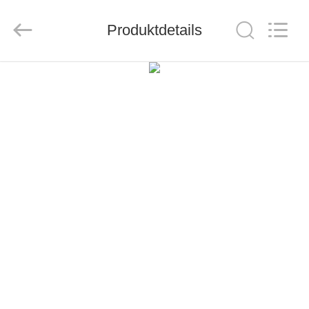
CO.,LTD.
All
Rights
Produktdetails
Reserved.
Developed
by
ECER
HAUS
PRODUKTE
ÜBER
UNS
FABRIK-
AUSFLUG
QUALITÄTSKONTROLLE