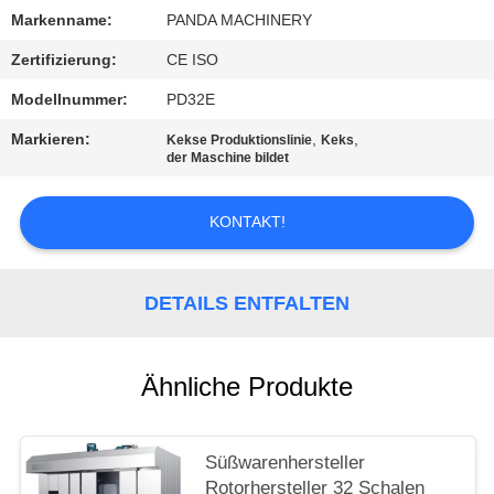
Markenname:
PANDA MACHINERY
SITEMAP
Zertifizierung:
CE ISO
Modellnummer:
PD32E
PRIVACY
Markieren:
,
,
Kekse Produktionslinie
Keks
POLICY
der Maschine bildet
KONTAKT!
DETAILS ENTFALTEN
Ähnliche Produkte
Süßwarenhersteller
Rotorhersteller 32 Schalen