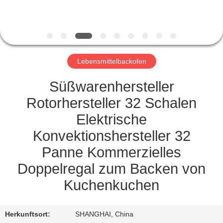
TRETEN
SIE
MIT
Lebensmittelbackofen
UNS
IN
Süßwarenhersteller
VERBINDUNG
Rotorhersteller 32 Schalen
Elektrische
NACHRICHTEN
Konvektionshersteller 32
Panne Kommerzielles
FORDERN
Doppelregal zum Backen von
SIE
Kuchenkuchen
EIN
ZITAT
Herkunftsort:
SHANGHAI, China