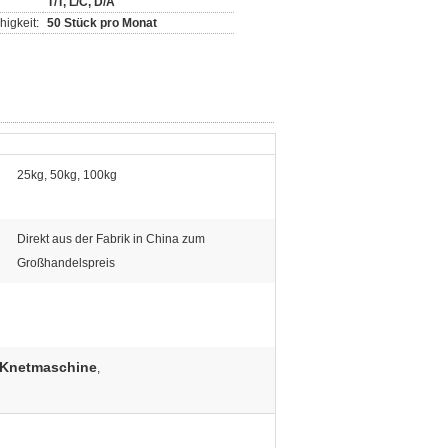
T/T, L/C, D/A
igkeit:
50 Stück pro Monat
25kg, 50kg, 100kg
Direkt aus der Fabrik in China zum
Großhandelspreis
 Knetmaschine
,