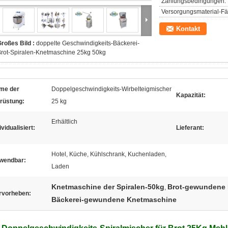
Zahlungsbedingungen:
Versorgungsmaterial-Fäh
Kontakt
roßes Bild :
doppelte Geschwindigkeits-Bäckerei-
rot-Spiralen-Knetmaschine 25kg 50kg
me der
Doppelgeschwindigkeits-Wirbelteigmischer
Kapazität:
rüstung:
25 kg
Erhältlich
ividualisiert:
Lieferant:
Hotel, Küche, Kühlschrank, Kuchenladen,
wendbar:
Laden
Knetmaschine der Spiralen-50kg
Brot-gewundene
,
rvorheben:
Bäckerei-gewundene Knetmaschine