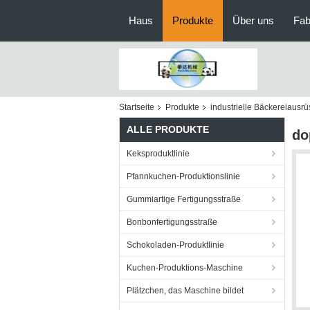
Haus
Produkte
Über uns
Fab
Startseite
Produkte
industrielle Bäckereiausr
ALLE PRODUKTE
do
Keksproduktlinie
Pfannkuchen-Produktionslinie
Gummiartige Fertigungsstraße
Bonbonfertigungsstraße
Schokoladen-Produktlinie
Kuchen-Produktions-Maschine
Plätzchen, das Maschine bildet