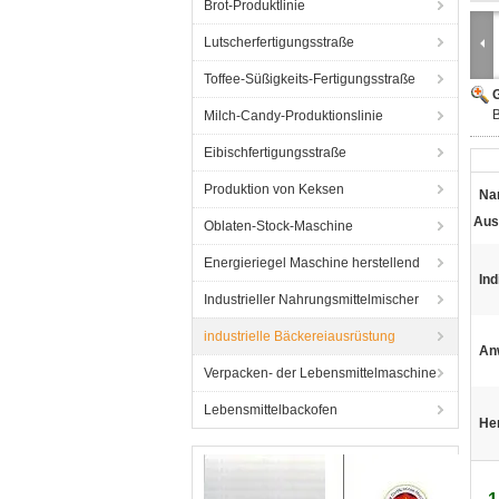
Brot-Produktlinie
Lutscherfertigungsstraße
Toffee-Süßigkeits-Fertigungsstraße
G
B
Milch-Candy-Produktionslinie
Eibischfertigungsstraße
Produktion von Keksen
Na
Aus
Oblaten-Stock-Maschine
Energieriegel Maschine herstellend
Ind
Industrieller Nahrungsmittelmischer
industrielle Bäckereiausrüstung
An
Verpacken- der Lebensmittelmaschine
Lebensmittelbackofen
He