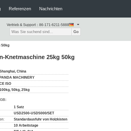
g
Referenzen
Nachrichten
Vertrieb & Support：
86-171-6211-5888
Go
g 50kg
en-Knetmaschine 25kg 50kg
Shanghai, China
PANDA MACHINERY
CE ISO
100kg, 50kg, 25kg
AGB:
1 Satz
USD2500-USD5000/SET
en:
Standardausfuhr von Holzkisten
10 Arbeitstage