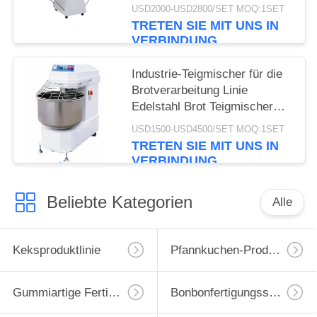
Brötendeigemaschine zum
USD2000-USD2800/SET MOQ:1SET
Abflachen von
TRETEN SIE MIT UNS IN
Brötendeigemaschine zum
VERBINDUNG
Abflachen von
Brötendeigemaschine zum
Industrie-Teigmischer für die
Abflachen von
Brotverarbeitung Linie
Brötendeigemaschine zum
Edelstahl Brot Teigmischer
Abflachen von
Maschine Brotmehlmischer
USD1500-USD4500/SET MOQ:1SET
Brötendeigemaschine zum
Maschinen
TRETEN SIE MIT UNS IN
Abflachen von
VERBINDUNG
Brötendeigemaschine zum
Abflachen von
Brötendeigemaschine zum
Beliebte Kategorien
Alle
Abflachen von
Brötendeigemaschine zum
Abflachen von
Keksproduktlinie
Pfannkuchen-Produktionslinie
Brötendeigemaschine zum
Abflachen von
Gummiartige Fertigungsstraße
Bonbonfertigungsstraße
Brötendeigemaschine zum
Abflachen von Brötendeigem