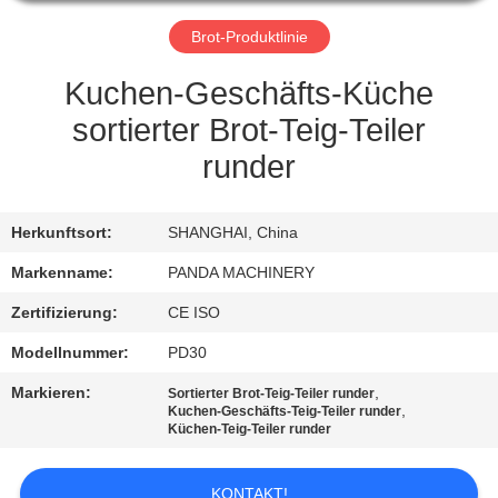
TRETEN
Brot-Produktlinie
SIE
Kuchen-Geschäfts-Küche
MIT
sortierter Brot-Teig-Teiler
UNS
runder
IN
VERBINDUNG
Herkunftsort:
SHANGHAI, China
Markenname:
PANDA MACHINERY
FORDERN
Zertifizierung:
CE ISO
SIE
Modellnummer:
PD30
EIN
Markieren:
,
Sortierter Brot-Teig-Teiler runder
ZITAT
,
Kuchen-Geschäfts-Teig-Teiler runder
Küchen-Teig-Teiler runder
NACHRICHTEN
KONTAKT!