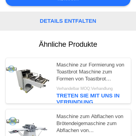
DETAILS ENTFALTEN
Ähnliche Produkte
Maschine zur Formierung von
Toastbrot Maschine zum
Formen von Toastbrot
Maschine zur Herstellung von
Verhandelbar MOQ:Verhandlung
Toastbrot-Ausrüstung
TRETEN SIE MIT UNS IN
Maschinen für die
VERBINDUNG
Verarbeitung von Toastbrot-
Linien
Maschine zum Abflachen von
Brötendeigemaschine zum
Abflachen von