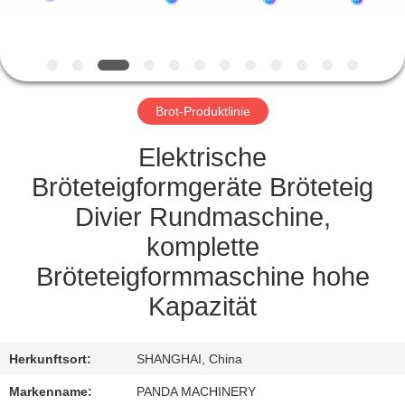
TRETEN
SIE
MIT
Brot-Produktlinie
UNS
IN
Elektrische
VERBINDUNG
Bröteteigformgeräte Bröteteig
Divier Rundmaschine,
NACHRICHTEN
komplette
Bröteteigformmaschine hohe
FORDERN
Kapazität
SIE
EIN
Herkunftsort:
SHANGHAI, China
ZITAT
Markenname:
PANDA MACHINERY