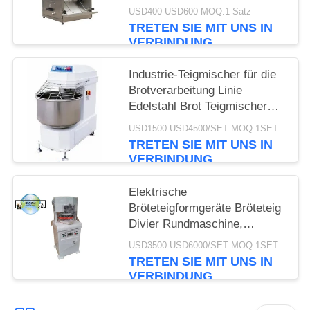
Verarbeitung Linie Brot
USD400-USD600 MOQ:1 Satz
Produktionslinie
TRETEN SIE MIT UNS IN
VERBINDUNG
Industrie-Teigmischer für die
Brotverarbeitung Linie
Edelstahl Brot Teigmischer
Maschine Brotmehlmischer
USD1500-USD4500/SET MOQ:1SET
Maschinen
TRETEN SIE MIT UNS IN
VERBINDUNG
Elektrische
Bröteteigformgeräte Bröteteig
Divier Rundmaschine,
komplette
USD3500-USD6000/SET MOQ:1SET
Bröteteigformmaschine hohe
TRETEN SIE MIT UNS IN
Kapazität
VERBINDUNG