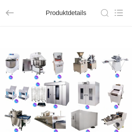
CO.,LTD.
All
Rights
Reserved.
Produktdetails
Developed
by
ECER
HAUS
PRODUKTE
ÜBER
UNS
FABRIK-
AUSFLUG
QUALITÄTSKONTROLLE