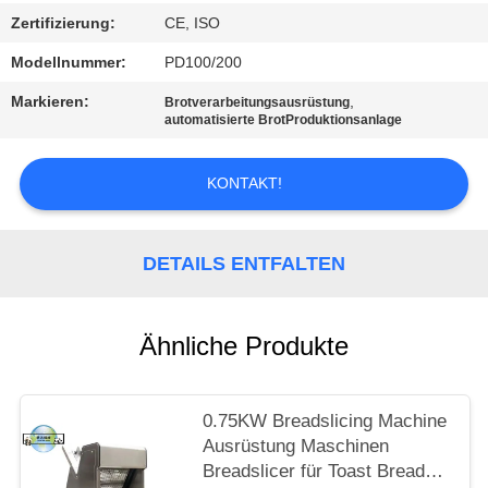
Zertifizierung:
CE, ISO
SITEMAP
Modellnummer:
PD100/200
Markieren:
,
Brotverarbeitungsausrüstung
PRIVACY
automatisierte BrotProduktionsanlage
POLICY
KONTAKT!
DETAILS ENTFALTEN
Ähnliche Produkte
0.75KW Breadslicing Machine
Ausrüstung Maschinen
Breadslicer für Toast Bread