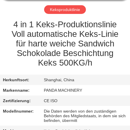
TRETEN
Keksproduktlinie
SIE
4 in 1 Keks-Produktionslinie
MIT
Voll automatische Keks-Linie
UNS
für harte weiche Sandwich
IN
Schokolade Beschichtung
VERBINDUNG
Keks 500KG/h
NACHRICHTEN
Herkunftsort:
Shanghai, China
Markenname:
PANDA MACHINERY
FORDERN
Zertifizierung:
CE ISO
SIE
Modellnummer:
Die Daten werden von den zuständigen
EIN
Behörden des Mitgliedstaats, in dem sie sich
befinden, übermitt
ZITAT