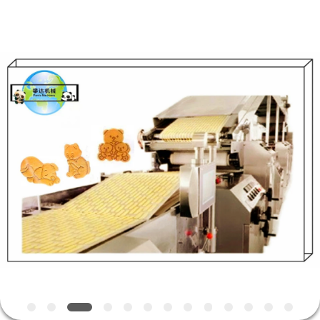
CO.,LTD.
All
Rights
Reserved.
Developed
by
ECER
HAUS
PRODUKTE
ÜBER
UNS
FABRIK-
AUSFLUG
QUALITÄTSKONTROLLE