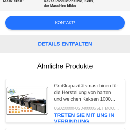
Markieren:
,
,
Kekse Produktionslinie
Keks
der Maschine bildet
SITEMAP
KONTAKT!
PRIVACY
POLICY
DETAILS ENTFALTEN
Ähnliche Produkte
Großkapazitätsmaschinen für
die Herstellung von harten
und weichen Keksen 1000
kg/h
USD200000-USD400000/SET MOQ:1 Satz
TRETEN SIE MIT UNS IN
VERBINDUNG