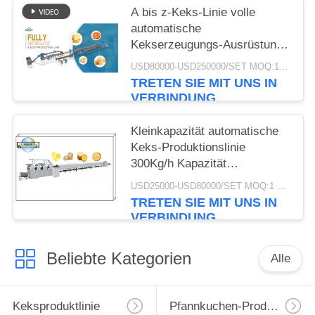
A bis z-Keks-Linie volle
automatische
Kekserzeugungs-Ausrüstung
der Keks-Produktlinie-
USD80000-USD250000/SET MOQ:1 Satz
500kg/H
TRETEN SIE MIT UNS IN
VERBINDUNG
Kleinkapazität automatische
Keks-Produktionslinie
300Kg/h Kapazität
Edelstahlmaterial
USD25000-USD80000/SET MOQ:1 Satz
TRETEN SIE MIT UNS IN
VERBINDUNG
Beliebte Kategorien
Alle
Keksproduktlinie
Pfannkuchen-Produktionslinie