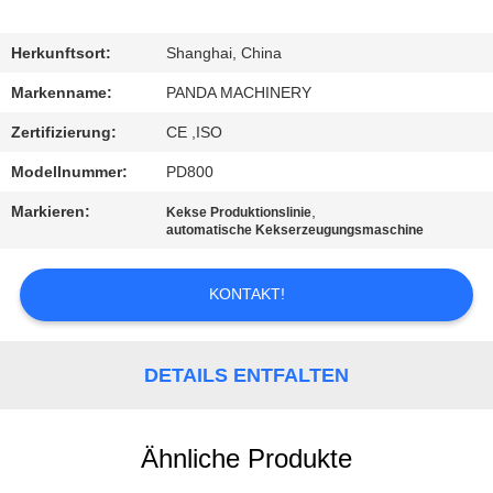
SITEMAP
Herkunftsort:
Shanghai, China
Markenname:
PANDA MACHINERY
PRIVACY
Zertifizierung:
CE ,ISO
POLICY
Modellnummer:
PD800
Markieren:
,
Kekse Produktionslinie
automatische Kekserzeugungsmaschine
KONTAKT!
DETAILS ENTFALTEN
Ähnliche Produkte