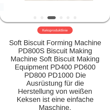
TRETEN
SIE
MIT
Keksproduktlinie
UNS
IN
Soft Biscuit Forming Machine
VERBINDUNG
PD800S Biscuit Making
Machine Soft Biscuit Making
NACHRICHTEN
Equipment PD400 PD600
PD800 PD1000 Die
FORDERN
Ausrüstung für die
SIE
Herstellung von weißen
EIN
Keksen ist eine einfache
ZITAT
Maschine.