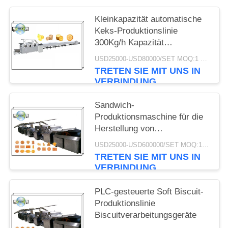
Kleinkapazität automatische
Keks-Produktionslinie
300Kg/h Kapazität
Edelstahlmaterial
USD25000-USD80000/SET MOQ:1 Satz
TRETEN SIE MIT UNS IN
VERBINDUNG
Sandwich-
Produktionsmaschine für die
Herstellung von
kommerziellen Keksen
USD25000-USD600000/SET MOQ:1 Satz
Produktionsausrüstung für
TRETEN SIE MIT UNS IN
Kekse Maschinenkapazität 50
VERBINDUNG
- 1200 kg/h
PLC-gesteuerte Soft Biscuit-
Produktionslinie
Biscuitverarbeitungsgeräte