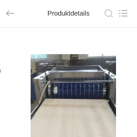
CO.,LTD.
All
Rights
Produktdetails
Reserved.
Developed
by
ECER
HAUS
PRODUKTE
ÜBER
UNS
FABRIK-
AUSFLUG
QUALITÄTSKONTROLLE