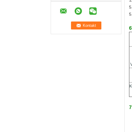
1
5
5
6
K
7