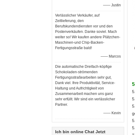
—— Justin
Verlässlicher Verkäufer, auf
Zeitlieferung, den
Berufskundendiensten vor und den
Postenverkäufen. Danke soviel. Mach
weiter so! Wir kaufen andere Plätzchen-
Maschinen-und Chip-Backen-
Fertigungsstraße bald!
—— Marcos
Die automatische Dreifach-köpfige
Schokoladen-strömenden
Fertigungsstraßearbeiten sehr gut,
Dank viel. Ihre Produktivität, Service-
5
Haltung und Aufrichtigkeit von
5
Zusammenarbeit machen uns ganz
5
sehr erfüllt. Wir sind ein verlässlicher
Partner.
5
—— Kevin
g
5
5
Ich bin online Chat Jetzt