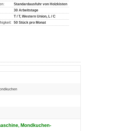
en:
Standardausfuhr von Holzkisten
30 Arbeitstage
T / T, Western Union, L / C
igkeit:
50 Stück pro Monat
 Mondkuchen
maschine, Mondkuchen-