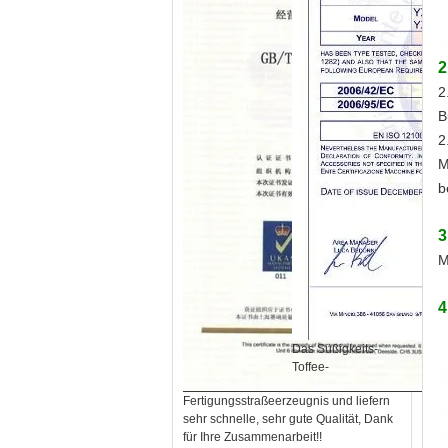
2
2
B
2
M
b
3
M
4
Das Süßigkeits-
Toffee-
Fertigungsstraßeerzeugnis und liefern
sehr schnelle, sehr gute Qualität, Dank
für Ihre Zusammenarbeit!!