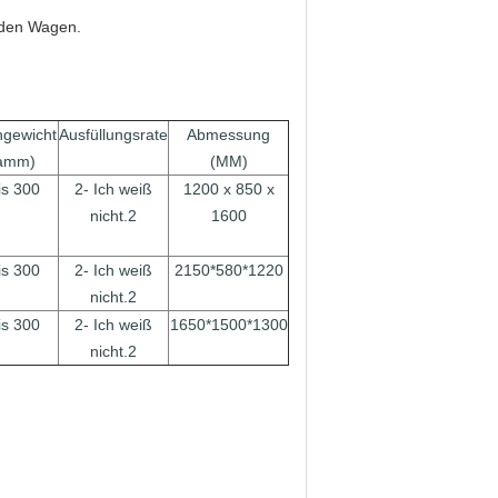
 den Wagen.
gewicht
Ausfüllungsrate
Abmessung
amm)
(MM)
is 300
2- Ich weiß
1200 x 850 x
nicht.2
1600
is 300
2- Ich weiß
2150*580*1220
nicht.2
is 300
2- Ich weiß
1650*1500*1300
nicht.2