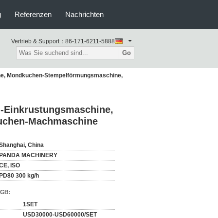
g
Referenzen
Nachrichten
Vertrieb & Support：
86-171-6211-5888
Go
ne, Mondkuchen-Stempelförmungsmaschine,
-Einkrustungsmaschine,
uchen-Machmaschine
Shanghai, China
PANDA MACHINERY
CE, ISO
PD80 300 kg/h
AGB:
1SET
USD30000-USD60000/SET