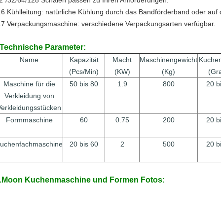
2*/32/64/128 Schalen passen zu Ihren Anforderungen.
.6 Kühlleitung: natürliche Kühlung durch das Bandförderband oder auf
.7 Verpackungsmaschine: verschiedene Verpackungsarten verfügbar.
Technische Parameter:
Name
Kapazität
Macht
Maschinengewicht
Kuchen
(Pcs/Min)
(KW)
(Kg)
(Gr
Maschine für die
50 bis 80
1.9
800
20 b
Verkleidung von
Verkleidungsstücken
Formmaschine
60
0.75
200
20 b
uchenfachmaschine
20 bis 60
2
500
20 b
.Moon Kuchenmaschine und Formen Fotos: