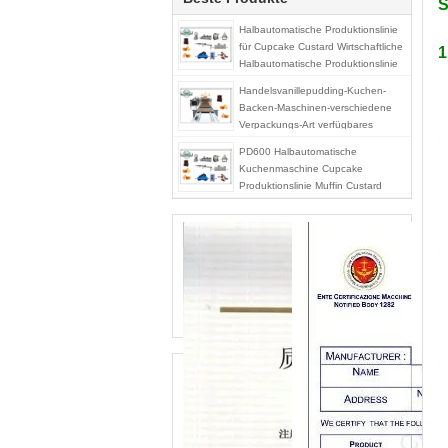
S
Halbautomatische Produktionslinie
für Cupcake Custard Wirtschaftliche
1
Halbautomatische Produktionslinie
für Cupcake Muffin Verarbeitung
Handelsvanillepudding-Kuchen-
Maschine
Backen-Maschinen-verschiedene
Verpackungs-Art verfügbares
400kg/H
PD600 Halbautomatische
Kuchenmaschine Cupcake
Produktionslinie Muffin Custard
Kuchenherstellungsanlage
Maschinen