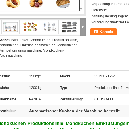
Verpackung Information
Lieferzeit:
Zahlungsbedingungen:
Versorgungsmaterial-Fäh
Kontakt
roßes Bild :
PD80 Mondkuchen-Produktionslinie,
Mondkuchen-Einkrustungsmaschine, Mondkuchen-
Stempelförmungsmaschine, Mondkuchen-
Machmaschine
azität:
250kg/h
Macht:
35 bis 50 kW
wicht:
1200 kg
Typ:
Produktionslinie für
rkenname:
PANDA
Zertifizierung:
CE, ISO9001
Automatischer Kuchen
der Maschine herstellt
rvorheben:
,
ondkuchen-Produktionslinie, Mondkuchen-Einkrustungs