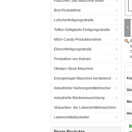
Plätzchen, das Maschine bildet
Brot-Produktlinie
Lutscherfertigungsstraße
Toffee-Süßigkeits-Fertigungsstraße
Milch-Candy-Produktionslinie
G
Eibischfertigungsstraße
Produktion von Keksen
Oblaten-Stock-Maschine
Kap
Energieriegel Maschine herstellend
Industrieller Nahrungsmittelmischer
Ge
industrielle Bäckereiausrüstung
Ma
Verpacken- der Lebensmittelmaschine
He
Lebensmittelbackofen
M
Beste Produkte