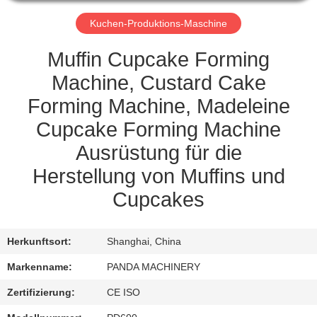
TRETEN
Kuchen-Produktions-Maschine
SIE
Muffin Cupcake Forming
MIT
Machine, Custard Cake
UNS
Forming Machine, Madeleine
IN
Cupcake Forming Machine
VERBINDUNG
Ausrüstung für die
Herstellung von Muffins und
FORDERN
Cupcakes
SIE
EIN
Herkunftsort:
Shanghai, China
ZITAT
Markenname:
PANDA MACHINERY
Zertifizierung:
CE ISO
NACHRICHTEN