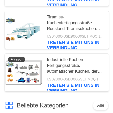
Formmaschine Kuchen-
VERBINDUNG
Cookie-Herstellungsmaschine
Tiramisu-
Kuchenfertigungsstraße
Russland-Tiramisukuchen
Herstellungs-
USD40000-USD200000/SET MOQ:1 Satz
Ausrüstung/Kuchen-
TRETEN SIE MIT UNS IN
Werkzeugmaschine
VERBINDUNG
Industrielle Kuchen-
Fertigungsstraße,
automatischer Kuchen, der
Maschine wirtschaftlich
USD25000-USD80000/SET MOQ:1 Satz
herstellt
TRETEN SIE MIT UNS IN
VERBINDUNG
Beliebte Kategorien
Alle