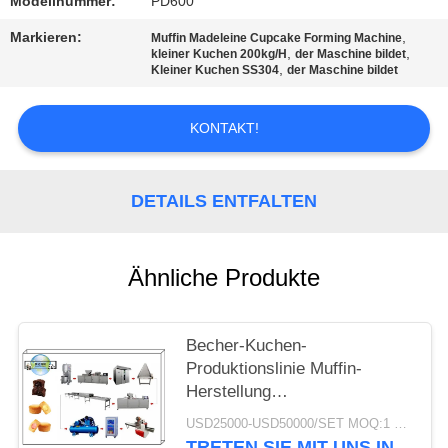
Modellnummer:
PD600
Markieren:
,
Muffin Madeleine Cupcake Forming Machine
,
,
kleiner Kuchen 200kg/H
der Maschine bildet
,
Kleiner Kuchen SS304
der Maschine bildet
KONTAKT!
DETAILS ENTFALTEN
Ähnliche Produkte
Becher-Kuchen-
Produktionslinie Muffin-
Herstellung
Verarbeitungsmaschinen
USD25000-USD50000/SET MOQ:1 Satz
Becher-Kuchen-
TRETEN SIE MIT UNS IN