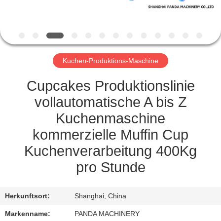
TRETEN
SIE
MIT
Kuchen-Produktions-Maschine
UNS
IN
Cupcakes Produktionslinie
VERBINDUNG
vollautomatische A bis Z
Kuchenmaschine
NACHRICHTEN
kommerzielle Muffin Cup
Kuchenverarbeitung 400Kg
FORDERN
pro Stunde
SIE
EIN
Herkunftsort:
Shanghai, China
ZITAT
Markenname:
PANDA MACHINERY