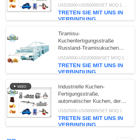
Verarbeitungsmaschinen
USD25000-USD50000/SET MOQ:1 Satz
Becher-Kuchen-
TRETEN SIE MIT UNS IN
Formmaschine Kuchen-
VERBINDUNG
Cookie-Herstellungsmaschine
Tiramisu-
Kuchenfertigungsstraße
Russland-Tiramisukuchen
Herstellungs-
USD40000-USD200000/SET MOQ:1 Satz
Ausrüstung/Kuchen-
TRETEN SIE MIT UNS IN
Werkzeugmaschine
VERBINDUNG
Industrielle Kuchen-
Fertigungsstraße,
automatischer Kuchen, der
Maschine wirtschaftlich
USD25000-USD80000/SET MOQ:1 Satz
herstellt
TRETEN SIE MIT UNS IN
VERBINDUNG