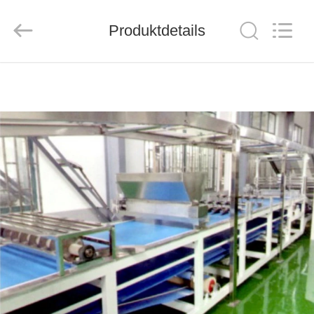
MACHINERY
CO.,LTD.
All
Rights
Produktdetails
Reserved.
Developed
by
ECER
HAUS
PRODUKTE
ÜBER
UNS
FABRIK-
AUSFLUG
QUALITÄTSKONTROLLE