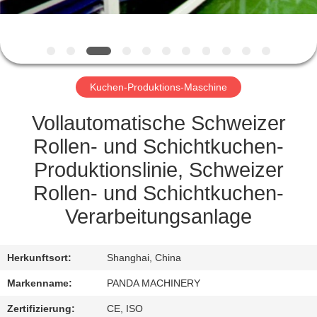
TRETEN
SIE
MIT
Kuchen-Produktions-Maschine
UNS
IN
Vollautomatische Schweizer
VERBINDUNG
Rollen- und Schichtkuchen-
Produktionslinie, Schweizer
NACHRICHTEN
Rollen- und Schichtkuchen-
Verarbeitungsanlage
FORDERN
SIE
Herkunftsort:
Shanghai, China
EIN
Markenname:
PANDA MACHINERY
ZITAT
Zertifizierung:
CE, ISO