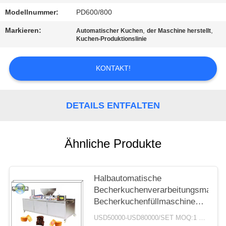
Modellnummer:
PD600/800
SITEMAP
Markieren:
,
,
Automatischer Kuchen
der Maschine herstellt
Kuchen-Produktionslinie
PRIVACY
POLICY
KONTAKT!
DETAILS ENTFALTEN
Ähnliche Produkte
Halbautomatische
Becherkuchenverarbeitungsmaschi
Becherkuchenfüllmaschine
220V 350-500kg/h
USD50000-USD80000/SET MOQ:1 Satz