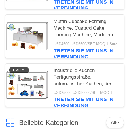
TRETEN SIE MIT UNS IN
VERBINDUNG
Muffin Cupcake Forming
Machine, Custard Cake
Forming Machine, Madeleine
Cupcake Forming Machine
USD4500-USD5500/SET MOQ:1 Satz
Ausrüstung für die Herstellung
TRETEN SIE MIT UNS IN
von Muffins und Cupcakes
VERBINDUNG
Industrielle Kuchen-
Fertigungsstraße,
automatischer Kuchen, der
Maschine wirtschaftlich
USD25000-USD80000/SET MOQ:1 Satz
herstellt
TRETEN SIE MIT UNS IN
VERBINDUNG
Beliebte Kategorien
Alle