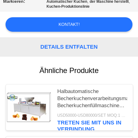
Markieren:
,
,
Automatischer Kuchen
der Maschine herstellt
Kuchen-Produktionslinie
SITEMAP
KONTAKT!
PRIVACY
POLICY
DETAILS ENTFALTEN
Ähnliche Produkte
Halbautomatische
Becherkuchenverarbeitungsmaschi
Becherkuchenfüllmaschine
220V 350-500kg/h
USD50000-USD80000/SET MOQ:1 Satz
TRETEN SIE MIT UNS IN
VERBINDUNG