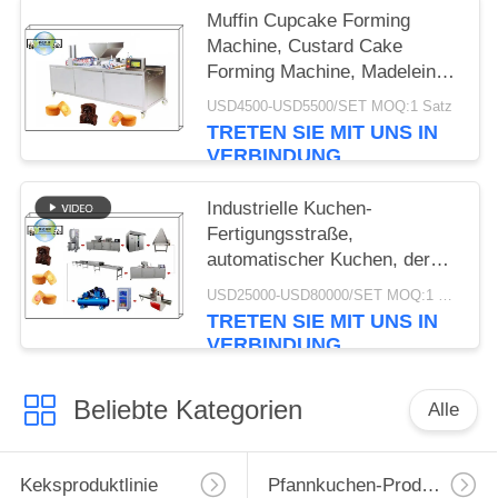
Muffin Cupcake Forming
Machine, Custard Cake
Forming Machine, Madeleine
Cupcake Forming Machine
USD4500-USD5500/SET MOQ:1 Satz
Ausrüstung für die Herstellung
TRETEN SIE MIT UNS IN
von Muffins und Cupcakes
VERBINDUNG
Industrielle Kuchen-
Fertigungsstraße,
automatischer Kuchen, der
Maschine wirtschaftlich
USD25000-USD80000/SET MOQ:1 Satz
herstellt
TRETEN SIE MIT UNS IN
VERBINDUNG
Beliebte Kategorien
Alle
Keksproduktlinie
Pfannkuchen-Produktionslinie