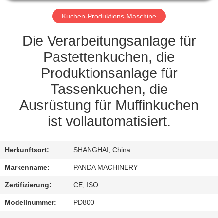
TRETEN
Kuchen-Produktions-Maschine
SIE
Die Verarbeitungsanlage für
MIT
Pastettenkuchen, die
UNS
Produktionsanlage für
IN
Tassenkuchen, die
VERBINDUNG
Ausrüstung für Muffinkuchen
ist vollautomatisiert.
NACHRICHTEN
Herkunftsort:
SHANGHAI, China
FORDERN
Markenname:
PANDA MACHINERY
SIE
Zertifizierung:
CE, ISO
EIN
Modellnummer:
PD800
ZITAT