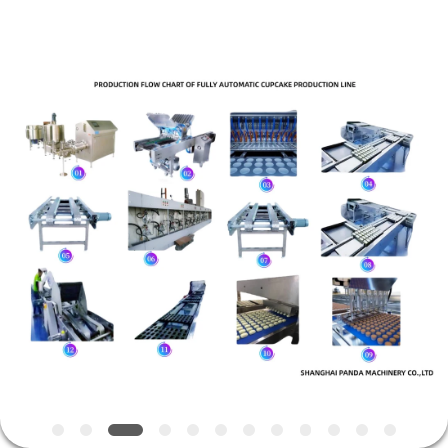
MACHINERY
CO.,LTD.
All
Rights
Reserved.
Developed
by
ECER
HAUS
PRODUKTE
ÜBER
UNS
FABRIK-
AUSFLUG
QUALITÄTSKONTROLLE