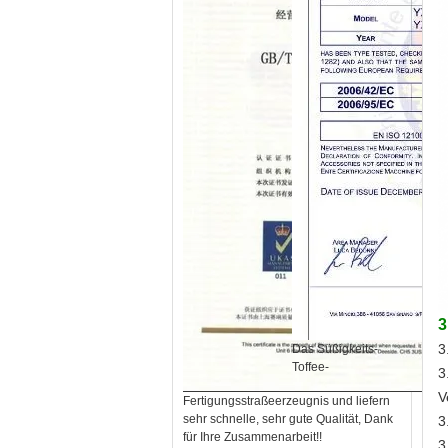
3
3
Das Süßigkeits-
Toffee-
3
V
Fertigungsstraßeerzeugnis und liefern
sehr schnelle, sehr gute Qualität, Dank
3
für Ihre Zusammenarbeit!!
3