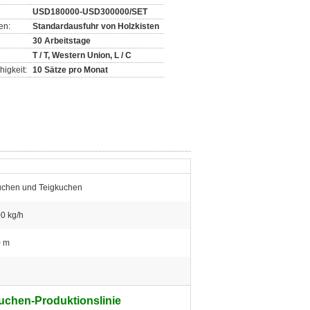
USD180000-USD300000/SET
en:
Standardausfuhr von Holzkisten
30 Arbeitstage
T / T, Western Union, L / C
igkeit:
10 Sätze pro Monat
chen und Teigkuchen
0 kg/h
0 m
uchen-Produktionslinie