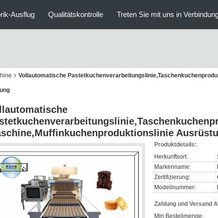
rik-Ausflug
Qualitätskontrolle
Treten Sie mit uns in Verbindun
hine
Vollautomatische Pastetkuchenverarbeitungslinie,Taschenkuchenproduk
tung
llautomatische
stetkuchenverarbeitungslinie,Taschenkuchenpr
schine,Muffinkuchenproduktionslinie Ausrüst
Produktdetails:
Herkunftsort:
Markenname:
Zertifizierung:
Modellnummer:
Zahlung und Versand 
Min Bestellmenge: