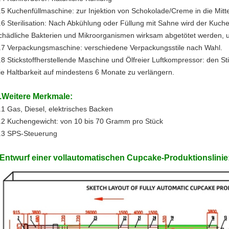
.5 Kuchenfüllmaschine: zur Injektion von Schokolade/Creme in die Mitt
.6 Sterilisation: Nach Abkühlung oder Füllung mit Sahne wird der Kuch
chädliche Bakterien und Mikroorganismen wirksam abgetötet werden, u
.7 Verpackungsmaschine: verschiedene Verpackungsstile nach Wahl.
.8 Stickstoffherstellende Maschine und Ölfreier Luftkompressor: den St
ie Haltbarkeit auf mindestens 6 Monate zu verlängern.
.Weitere Merkmale:
.1 Gas, Diesel, elektrisches Backen
.2 Kuchengewicht: von 10 bis 70 Gramm pro Stück
.3 SPS-Steuerung
Hinterlass eine Nachricht
Wir rufen Sie bald zurück!
Entwurf einer vollautomatischen Cupcake-Produktionslinie