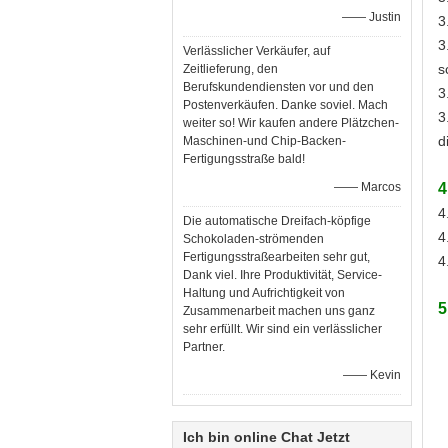
—— Justin
3
3
Verlässlicher Verkäufer, auf
s
Zeitlieferung, den
Berufskundendiensten vor und den
3
Postenverkäufen. Danke soviel. Mach
3
weiter so! Wir kaufen andere Plätzchen-
d
Maschinen-und Chip-Backen-
Fertigungsstraße bald!
—— Marcos
4
4
Die automatische Dreifach-köpfige
4
Schokoladen-strömenden
Fertigungsstraßearbeiten sehr gut,
4
Dank viel. Ihre Produktivität, Service-
Haltung und Aufrichtigkeit von
5
Zusammenarbeit machen uns ganz
sehr erfüllt. Wir sind ein verlässlicher
Partner.
—— Kevin
Ich bin online Chat Jetzt