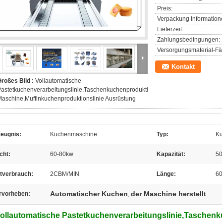
Preis:
Verpackung Information
Lieferzeit:
Zahlungsbedingungen:
Versorgungsmaterial-Fäh
Kontakt
roßes Bild :
Vollautomatische
astetkuchenverarbeitungslinie,Taschenkuchenproduktionslinie
aschine,Muffinkuchenproduktionslinie Ausrüstung
zeugnis:
Kuchenmaschine
Typ:
Ku
cht:
60-80kw
Kapazität:
50
ftverbrauch:
2CBM/MIN
Länge:
6
Automatischer Kuchen
der Maschine herstellt
rvorheben:
,
ollautomatische Pastetkuchenverarbeitungslinie,Taschenk