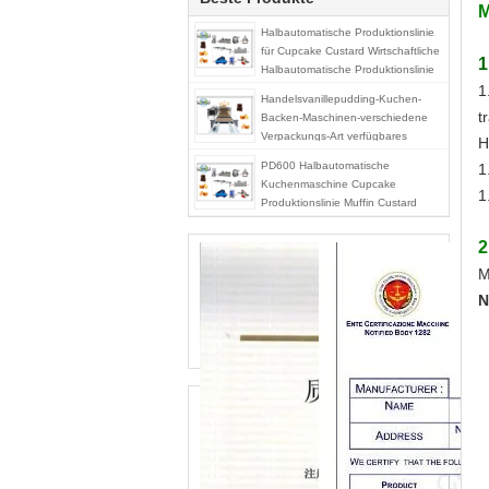
M
Halbautomatische Produktionslinie
für Cupcake Custard Wirtschaftliche
1
Halbautomatische Produktionslinie
für Cupcake Muffin Verarbeitung
1
Handelsvanillepudding-Kuchen-
Maschine
t
Backen-Maschinen-verschiedene
Verpackungs-Art verfügbares
H
400kg/H
PD600 Halbautomatische
1
Kuchenmaschine Cupcake
1
Produktionslinie Muffin Custard
Kuchenherstellungsanlage
Maschinen
2
M
N