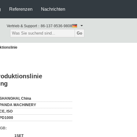
g
Referenzen
Nachrichten
Vertrieb & Support：
86-137-9536-9808
Go
tionslinie
oduktionslinie
ung
SHANGHAI, China
PANDA MACHINERY
CE, ISO
PD1000
AGB:
1SET