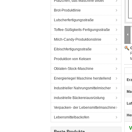
Plätzchen, das Maschine bildet
Brot-Produktlinie
Lutscherfertigungsstraße
Toffee-Süßigkeits-Fertigungsstraße
Milch-Candy-Produktionslinie
G
Eibischfertigungsstraße
P
M
Produktion von Keksen
Oblaten-Stock-Maschine
Energieriegel Maschine herstellend
Er
Industrieller Nahrungsmittelmischer
Ma
industrielle Bäckereiausrüstung
Lu
Verpacken- der Lebensmittelmaschine
He
Lebensmittelbackofen
V
Beste Produkte