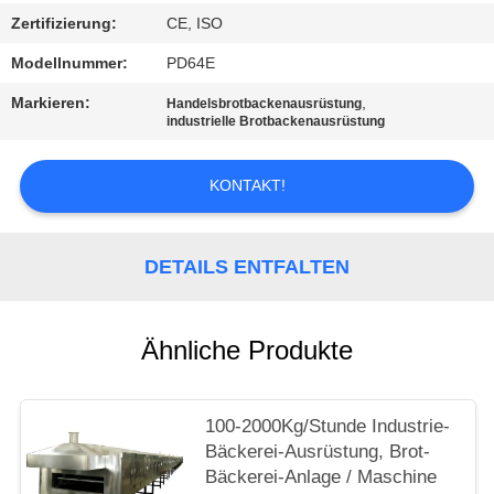
Zertifizierung:
CE, ISO
SITEMAP
Modellnummer:
PD64E
Markieren:
,
Handelsbrotbackenausrüstung
PRIVACY
industrielle Brotbackenausrüstung
POLICY
KONTAKT!
DETAILS ENTFALTEN
Ähnliche Produkte
100-2000Kg/Stunde Industrie-
Bäckerei-Ausrüstung, Brot-
Bäckerei-Anlage / Maschine