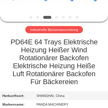
TRETEN
SIE
MIT
Industrielle Bäckereiausrüstung
UNS
IN
PD64E 64 Trays Elektrische
VERBINDUNG
Heizung Heißer Wind
Rotationärer Backofen
NACHRICHTEN
Elektrische Heizung Heiße
Luft Rotationärer Backofen
FORDERN
Für Bäckereien
SIE
EIN
Herkunftsort:
SHANGHAI, China
ZITAT
Markenname:
PANDA MACHINERY