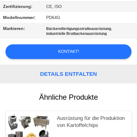
Zertifizierung:
CE, ISO
SITEMAP
Modellnummer:
PD64G
Markieren:
,
Bäckereifertigungsstraßeausrüstung
PRIVACY
industrielle Brotbackenausrüstung
POLICY
KONTAKT!
DETAILS ENTFALTEN
Ähnliche Produkte
Ausrüstung für die Produktion
von Kartoffelchips