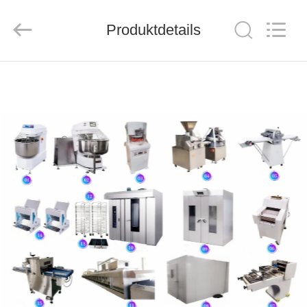
CO.,LTD.
All
Rights
Produktdetails
Reserved.
Developed
by
ECER
HAUS
PRODUKTE
ÜBER
UNS
FABRIK-
AUSFLUG
QUALITÄTSKONTROLLE