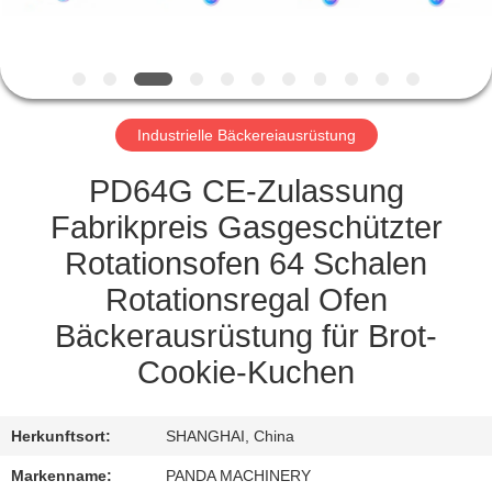
TRETEN
SIE
MIT
Industrielle Bäckereiausrüstung
UNS
IN
PD64G CE-Zulassung
VERBINDUNG
Fabrikpreis Gasgeschützter
Rotationsofen 64 Schalen
NACHRICHTEN
Rotationsregal Ofen
Bäckerausrüstung für Brot-
FORDERN
Cookie-Kuchen
SIE
EIN
Herkunftsort:
SHANGHAI, China
ZITAT
Markenname:
PANDA MACHINERY