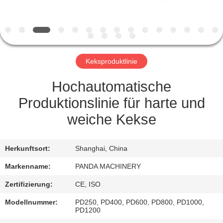
TRETEN
SIE
MIT
Keksproduktlinie
UNS
IN
Hochautomatische
VERBINDUNG
Produktionslinie für harte und
weiche Kekse
NACHRICHTEN
Herkunftsort:
Shanghai, China
FORDERN
Markenname:
PANDA MACHINERY
SIE
Zertifizierung:
CE, ISO
EIN
Modellnummer:
PD250, PD400, PD600, PD800, PD1000,
ZITAT
PD1200