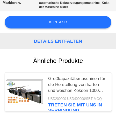
Markieren:
,
,
automatische Kekserzeugungsmaschine
Keks
der Maschine bildet
SITEMAP
KONTAKT!
PRIVACY
POLICY
DETAILS ENTFALTEN
Ähnliche Produkte
Großkapazitätsmaschinen für
die Herstellung von harten
und weichen Keksen 1000
kg/h
USD200000-USD400000/SET MOQ:1 Satz
TRETEN SIE MIT UNS IN
VERBINDUNG