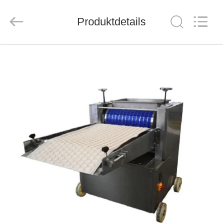
CO.,LTD.
All
Rights
Produktdetails
Reserved.
Developed
by
ECER
HAUS
PRODUKTE
ÜBER
UNS
FABRIK-
AUSFLUG
QUALITÄTSKONTROLLE