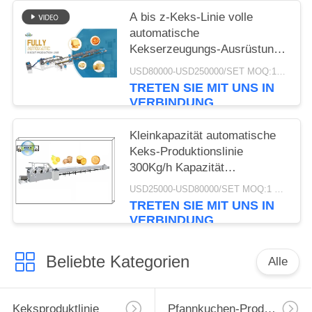
A bis z-Keks-Linie volle
automatische
Kekserzeugungs-Ausrüstung
der Keks-Produktlinie-
USD80000-USD250000/SET MOQ:1 Satz
500kg/H
TRETEN SIE MIT UNS IN
VERBINDUNG
Kleinkapazität automatische
Keks-Produktionslinie
300Kg/h Kapazität
Edelstahlmaterial
USD25000-USD80000/SET MOQ:1 Satz
TRETEN SIE MIT UNS IN
VERBINDUNG
Beliebte Kategorien
Alle
Keksproduktlinie
Pfannkuchen-Produktionslinie